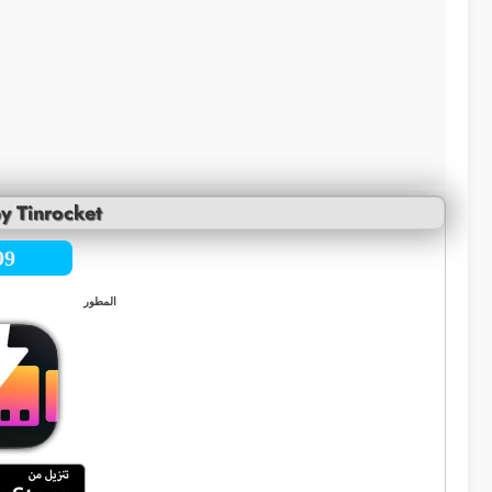
by Tinrocket
99
المطور