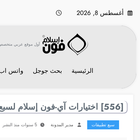
لتجاوز
لى
أغسطس 8, 2026
لمحتوى
أول موقع عربي متخصص في 
الرئيسية
بحث جوجل
واتس اب
[556] اختيارات آي-فون إسلام لسبع تطبيقات مفيدة
سبع تطبيقات
مدير المدونة
5 سنوات منذ النشر