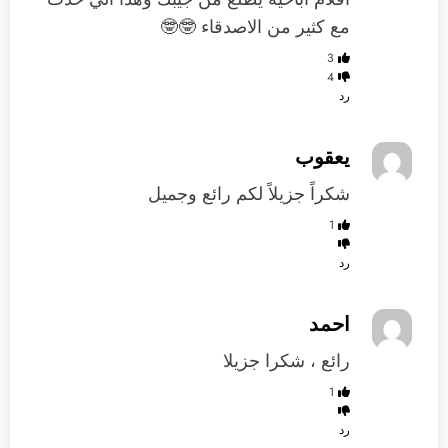
مع كثير من الاصدقاء 🤓🤓
3
4
رد
يعقوب
شكراً جزيلاً لكم رائع وجميل
1
رد
احمد
رائع ، شكرا جزيلا
1
رد