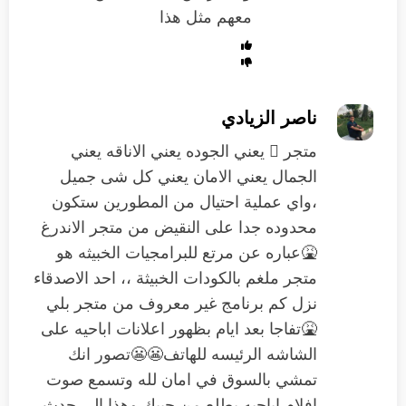
معهم مثل هذا
ناصر الزيادي
متجر  يعني الجوده يعني الاناقه يعني
الجمال يعني الامان يعني كل شى جميل
،واي عملية احتيال من المطورين ستكون
محدوده جدا على النقيض من متجر الاندرغ
🤮عباره عن مرتع للبرامجيات الخبيثه هو
متجر ملغم بالكودات الخبيثة ،، احد الاصدقاء
نزل كم برنامج غير معروف من متجر بلي
🤮تفاجا بعد ايام بظهور اعلانات اباحيه على
الشاشه الرئيسه للهاتف😬😬تصور انك
تمشي بالسوق في امان لله وتسمع صوت
افلام اباحيه يطلع من جيبك وهذا الي حدث