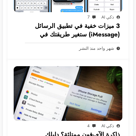
ذكي AI
7
3 ميزات خفية في تطبيق الرسائل
(iMessage) ستغير طريقتك في
المراسلة
شهر واحد منذ النشر
ذكي AI
4
ذاكرة الآي-فون ممتلئة؟ دليلك