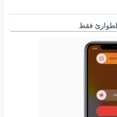
للطوارئ فقط