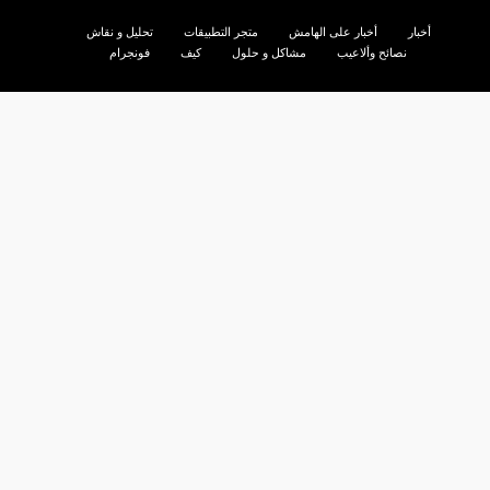
أخبار
أخبار على الهامش
متجر التطبيقات
تحليل و نقاش
نصائح وألاعيب
مشاكل و حلول
كيف
فونجرام