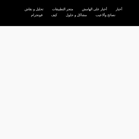
أخبار
أخبار على الهامش
متجر التطبيقات
تحليل و نقاش
نصائح وألاعيب
مشاكل و حلول
كيف
فونجرام