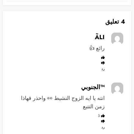
4 تعليق
ÃLI
رائع 👍
رد
™️الجنوبي
انته يا ايه الزوج النشيط 👀 واحذر فهاذا
زمن التتبع
3
رد