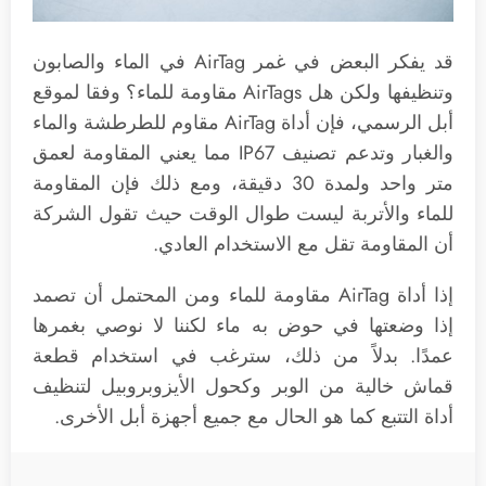
قد يفكر البعض في غمر AirTag في الماء والصابون
وتنظيفها ولكن هل AirTags مقاومة للماء؟ وفقا لموقع
أبل الرسمي، فإن أداة AirTag ‏مقاوم للطرطشة والماء
والغبار وتدعم تصنيف IP67 مما يعني المقاومة لعمق
متر واحد ولمدة 30 دقيقة، ومع ذلك فإن المقاومة
للماء والأتربة ليست طوال الوقت حيث تقول الشركة
أن المقاومة تقل مع الاستخدام العادي.
إذا أداة AirTag مقاومة للماء ومن المحتمل أن تصمد
إذا وضعتها في حوض به ماء لكننا لا نوصي بغمرها
عمدًا. بدلاً من ذلك، سترغب في استخدام قطعة
قماش خالية من الوبر وكحول الأيزوبروبيل لتنظيف
أداة التتبع كما هو الحال مع جميع أجهزة أبل الأخرى.