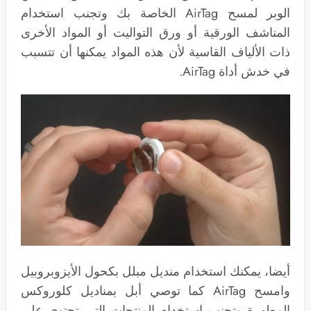
الوبر لمسح AirTag الخاصة بك وتجنب استخدام
المناشف الورقية أو ورق التواليت أو المواد الأخرى
ذات الألياف القاسية لأن هذه المواد يمكنها أن تتسبب
في خدش أداة AirTag.
أيضا، يمكنك استخدام منديل مبلل بكحول الأيزوبروبيل
وامسح AirTag كما توصي أبل بمناديل كلوروكس
المطهرة وتجنب استخدام المنتجات التي تحتوي على