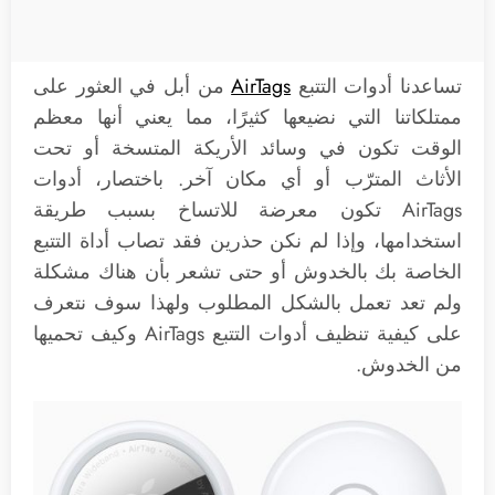
تساعدنا أدوات التتبع
AirTags
من أبل في العثور على
ممتلكاتنا التي نضيعها كثيرًا، مما يعني أنها معظم
الوقت تكون في وسائد الأريكة المتسخة أو تحت
الأثاث المترّب أو أي مكان آخر. باختصار، أدوات
AirTags تكون معرضة للاتساخ بسبب طريقة
استخدامها، وإذا لم نكن حذرين فقد تصاب أداة التتبع
الخاصة بك بالخدوش أو حتى تشعر بأن هناك مشكلة
ولم تعد تعمل بالشكل المطلوب ولهذا سوف نتعرف
على كيفية تنظيف أدوات التتبع AirTags وكيف تحميها
من الخدوش.