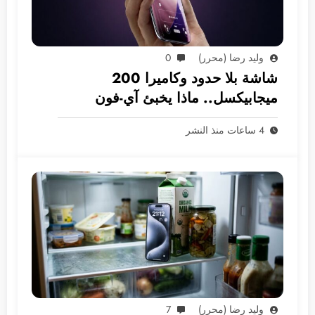
وليد رضا (محرر)
0
شاشة بلا حدود وكاميرا 200
ميجابيكسل.. ماذا يخبئ آي-فون
2028؟
4 ساعات منذ النشر
وليد رضا (محرر)
7