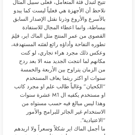
تتيح لتبدل فئة المتعامل، فعلى سبيل المثال
نلاحظ أن الأجهزة هي فعلياً ليست كما يبدو
بالأسرع والأروع وذرنا نقتل الإصدار السابق
ببساطة، وانما اعطاء المجال للاستفادة
القصوى من عمر المنتج مثل الماك اير، فلِمَ
تطوره التفاحة وأداؤه رائع لفئته المستهدفة،
وعكس ذلك مجرد هراء تجاري، لو كنت
مكانهم لما انتجت الجديد منه الا بعد ردح
من الزمان يتراوح بين الأربعة والخمسة
سنوات او اكثر ريثما يعاف المستخدم
“الكحيان” وغالباً طالب علم او مجرد كاتب
او مستخدم يكفيه ال M1 عشرة سنوات
وهذا ليس مبالغ فيه حسب مستواه من
الاستخدام غير الجائر للبرامج والأمور
“الاعتيادية”.
ما أجمل الماك اير شكلاً وسعراً ولا اريدهم