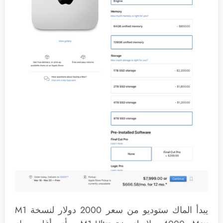
يبدأ الماك ستوديو من سعر 2000 دولار لنسخة M1