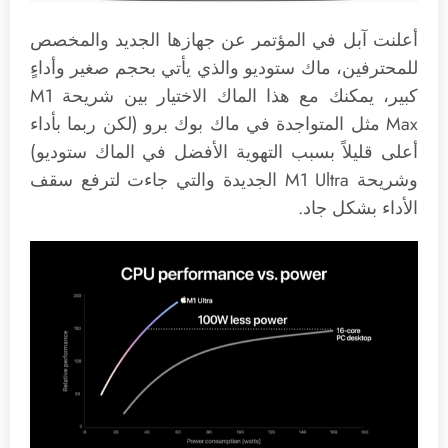
أعلنت آبل في المؤتمر عن جهازها الجديد والمخصص
للمحترفين، ماك ستوديو والذي يأتي بحجم صغير وأداءٍ
كبير، يمكنك مع هذا الماك الاختيار بين شريحة M1
Max مثل المتواجدة في ماك بوك برو (لكن ربما بأداء
أعلى قليلاً بسبب التهوية الأفضل في الماك ستوديو)
وشريحة M1 Ultra الجديدة والتي جاءت لترفع سقف
الأداء بشكل جاد.