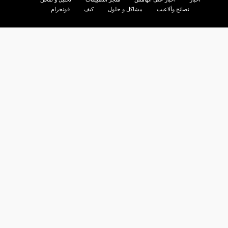
نصائح وألاعيب
مشاكل و حلول
كيف
فونجرام