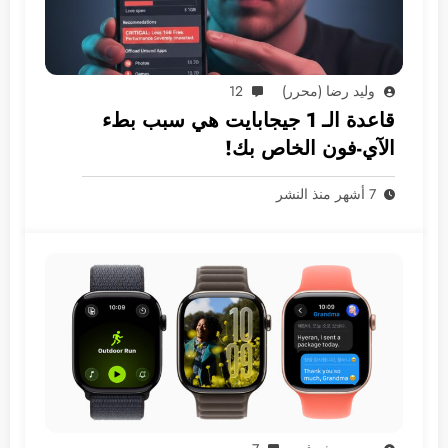
وليد رضا (محرر)
12
قاعدة الـ 1 جيجابايت هي سبب بطء
الآي-فون الخاص بك!
7 أشهر منذ النشر