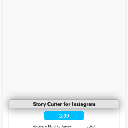
Story Cutter for Instagram
3.99
المطور
Metromedya Digital Ad Agency