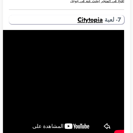
افتح في المتجر
ابحث عنه في جوجل
7- لعبة
Citytopia