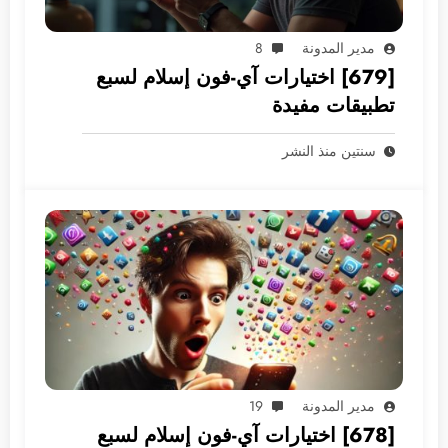
مدير المدونة
8
[679] اختيارات آي-فون إسلام لسبع
تطبيقات مفيدة
سنتين منذ النشر
مدير المدونة
19
[678] اختيارات آي-فون إسلام لسبع