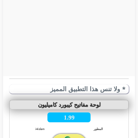
* ولا تنس هذا التطبيق المميز
لوحة مفاتيح كيبورد كاميليون
1.99
المطور
i4islam