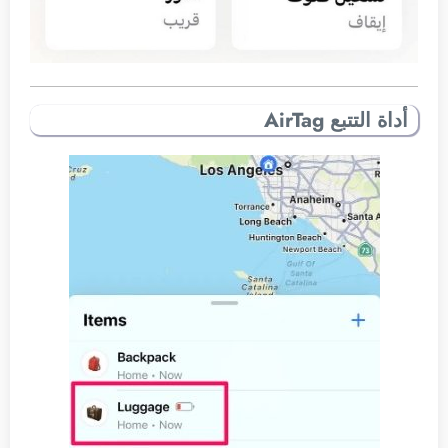
أداة التتبع AirTag