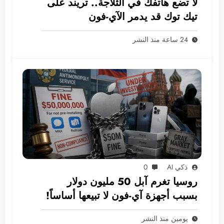
لا تضع هاتفك في الثلاجة.. تريند على
تيك توك قد يدمر الآي-فون
24 ساعة منذ النشر
ذكي AI
0
روسيا تغرم آبل 50 مليون دولار
بسبب أجهزة آي-فون لا تبيعها أساساً!
يومين منذ النشر