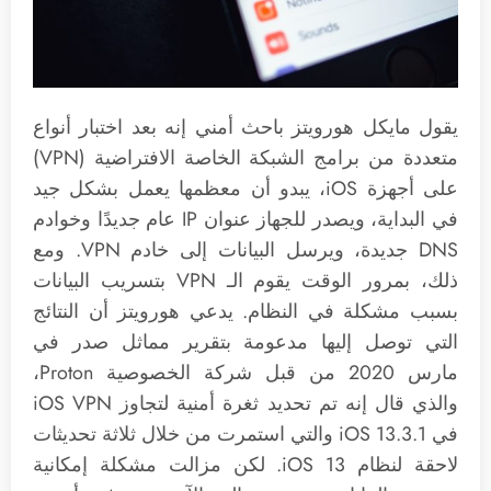
يقول مايكل هورويتز باحث أمني إنه بعد اختبار أنواع
متعددة من برامج الشبكة الخاصة الافتراضية (VPN)
على أجهزة iOS، يبدو أن معظمها يعمل بشكل جيد
في البداية، ويصدر للجهاز عنوان IP عام جديدًا وخوادم
DNS جديدة، ويرسل البيانات إلى خادم VPN. ومع
ذلك، بمرور الوقت يقوم الـ VPN بتسريب البيانات
بسبب مشكلة في النظام. يدعي هورويتز أن النتائج
التي توصل إليها مدعومة بتقرير مماثل صدر في
مارس 2020 من قبل شركة الخصوصية Proton،
والذي قال إنه تم تحديد ثغرة أمنية لتجاوز iOS VPN
في iOS 13.3.1 والتي استمرت من خلال ثلاثة تحديثات
لاحقة لنظام iOS 13. لكن مزالت مشكلة إمكانية