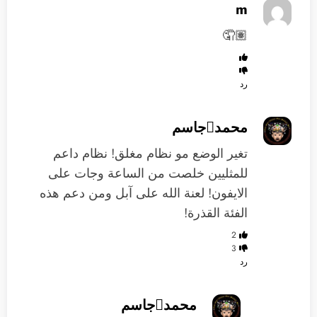
m
🤦🏽
رد
محمدجاسم
تغير الوضع مو نظام مغلق! نظام داعم
للمثليين خلصت من الساعة وجات على
الايفون! لعنة الله على آبل ومن دعم هذه
الفئة القذرة!
2
3
رد
محمدجاسم