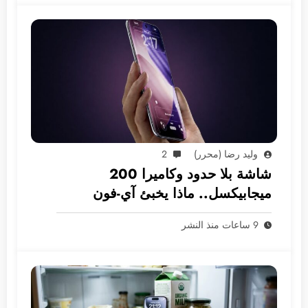
وليد رضا (محرر)
2
شاشة بلا حدود وكاميرا 200
ميجابيكسل.. ماذا يخبئ آي-فون
2028؟
9 ساعات منذ النشر