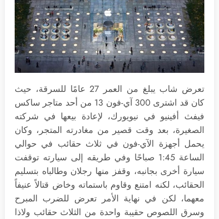
تعرض شاب يبلغ من العمر 27 عامًا للسرقة، حيث
كان قد اشترى 300 آي-فون 13 من أحد متاجر ساكس
فيفث أفينيو في نيويورك، لإعادة بيعها في شركته
الصغيرة، بعد وقت قصير من مغادرته المتجر، وكان
يحمل أجهزة الآي-فون في ثلاث حقائب في حوالي
الساعة 1:45 صباحًا وفي طريقه إلى سيارته توقفت
سيارة أخرى بجانبه، وقفز منها رجلان وطالباه بتسليم
الحقائب، لكنه امتنع وقاوم باستماته وخاض قتالاً عنيفاً
معهما، لكن في نهاية الأمر تعرض للضرب المبرح
وسرق اللصوص حقيبة واحدة من الثلاث حقائب ولاذا