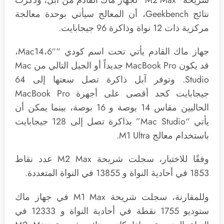
شريحة “M2 Max” لجهاز ماك القادم من آبل، وذكرت
نتائج Geekbench، أن المعالج سيأتي بوحدة معالجة
مركزية ذات 12 نواة وذاكرة 96 جيجابايت.
جهاز ماك القادم يأتي تحت اسم كودي “Mac14،6″،
قد يكون MacBook Pro جديداً أو الجيل التالي من Mac
Studio. وتوفر آبل ذاكرة تصل سعتها إلى 64
جيجابايت كحد أقصى على أجهزة MacBook Pro
الحاليين مقاس 14 بوصة و 16 بوصة، بينما يمكن أن
يأتي “Mac Studio” بذاكرة تصل إلى 128 جيجابايت
باستخدام معالج M1 Ultra.
وفقًا للاختبار، سجلت شريحة M2‌ Max عدد نقاط
1853 في أحادية النواة و 13855 في النواة المتعددة.
وللمقارنة، سجلت شريحة M1 Max في جهاز ماك
ستوديو 1755 نقطة في أحادية النواة و 12333 في