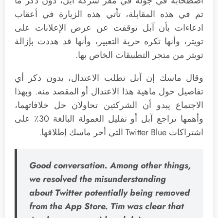
اصطحابه في جولة في مقر شركة آبل، دون ذكر ما
تم في هذه المقابلة، تأتي هذه الزيارة في أعقاب
ادعاءات بأن آبل توقفت عن عرض الإعلانات على
تويتر، وأنها تكره حرية التعبير، وأنها قد هددت بإزالة
تويتر من متجر التطبيقات الخاص بها.
وقال ماسك إن آبل تطلب الاعتدال، بدون ذكر أي
تفاصيل حول ماهية هذا الاعتدال أو المقصد منه. وبهذا
الاجتماع يبدو أن الشركتين تحاولان حل خلافاتهما،
وأهمها تراجع آبل أو تقليل العمولة البالغة 30٪ على
اشتراكات Twitter Blue التي أخر ماسك إطلاقها.
Good conversation. Among other things,
we resolved the misunderstanding
about Twitter potentially being removed
from the App Store. Tim was clear that