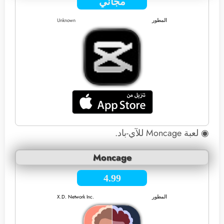
مجاني
المطور
Unknown
◉ لعبة Moncage للآي-باد.
Moncage
4.99
المطور
X.D. Network Inc.