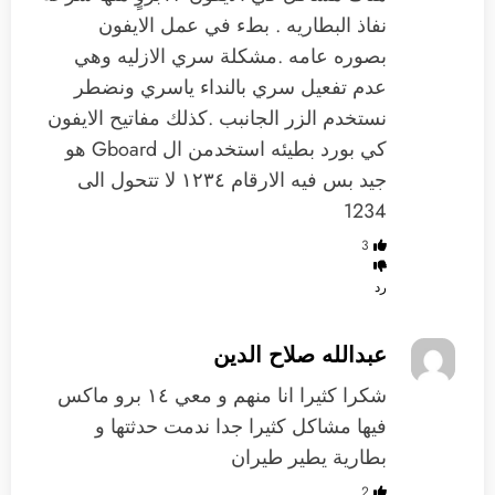
نفاذ البطاريه . بطء في عمل الايفون
بصوره عامه .مشكلة سري الازليه وهي
عدم تفعيل سري بالنداء ياسري ونضطر
نستخدم الزر الجانبب .كذلك مفاتيح الايفون
كي بورد بطيئه استخدمن ال Gboard هو
جيد بس فيه الارقام ١٢٣٤ لا تتحول الى
1234
3
رد
عبدالله صلاح الدين
شكرا كثيرا انا منهم و معي ١٤ برو ماكس
فيها مشاكل كثيرا جدا ندمت حدثتها و
بطارية يطير طيران
2