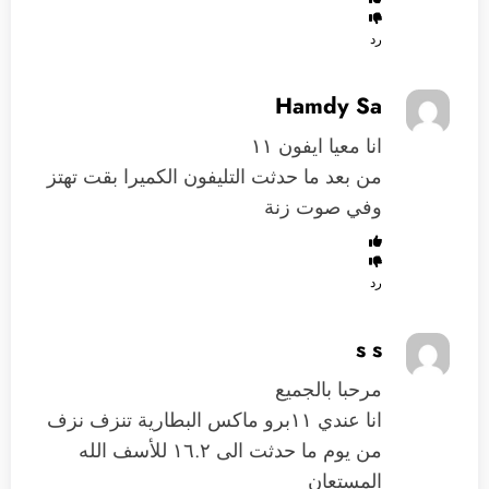
رد
Hamdy Sa
انا معيا ايفون ١١
من بعد ما حدثت التليفون الكميرا بقت تهتز
وفي صوت زنة
رد
s s
مرحبا بالجميع
انا عندي ١١برو ماكس البطارية تنزف نزف
من يوم ما حدثت الى ١٦.٢ للأسف الله
المستعان