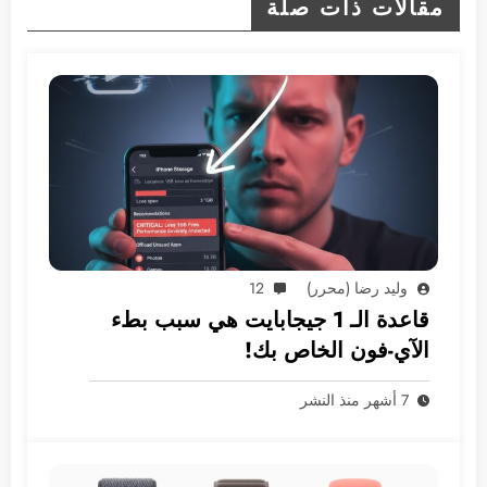
مقالات ذات صلة
وليد رضا (محرر)
12
قاعدة الـ 1 جيجابايت هي سبب بطء
الآي-فون الخاص بك!
7 أشهر منذ النشر