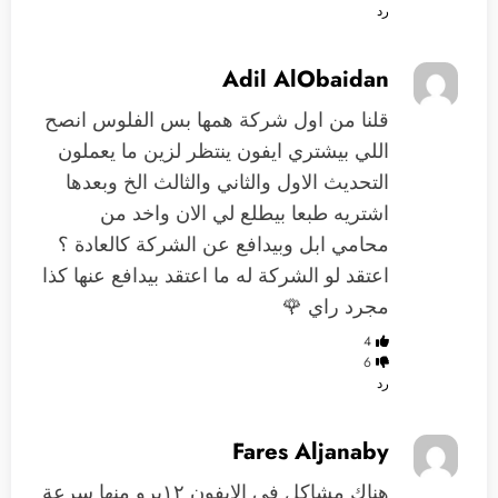
رد
Adil AlObaidan
قلنا من اول شركة همها بس الفلوس انصح
اللي بيشتري ايفون ينتظر لزين ما يعملون
التحديث الاول والثاني والثالث الخ وبعدها
اشتريه طبعا بيطلع لي الان واخد من
محامي ابل وبيدافع عن الشركة كالعادة ؟
اعتقد لو الشركة له ما اعتقد بيدافع عنها كذا
مجرد راي 🌹
4
6
رد
Fares Aljanaby
هناك مشاكل في الايفون ١٢بروٍ منها سرعة