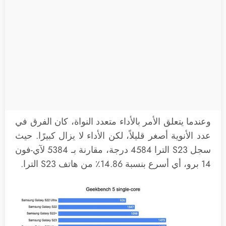
وعندما يتعلق الأمر بالأداء متعدد النواة، كان الفرق في
عدد الأنوية أصغر قليلاً، لكن الأداء لا يزال كبيرًا. حيث
سجل S23 الترا 4584 درجة، مقارنة بـ 5384 لآي-فون
14 برو، أي أسرع بنسبة 14.86٪ من هاتف S23 الترا.