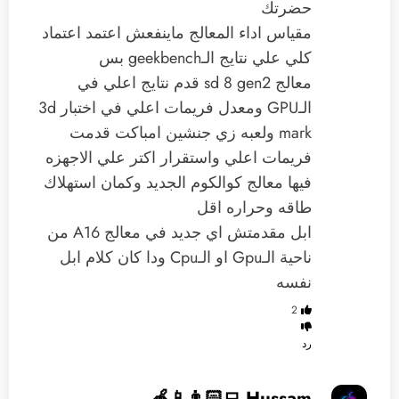
حضرتك
مقياس اداء المعالج ماينفعش اعتمد اعتماد
كلي علي نتايج الـgeekbench بس
معالج sd 8 gen2 قدم نتايج اعلي في
الـGPU ومعدل فريمات اعلي في اختبار 3d
mark ولعبه زي جنشين امباكت قدمت
فريمات اعلي واستقرار اكتر علي الاجهزه
فيها معالج كوالكوم الجديد وكمان استهلاك
طاقه وحراره اقل
ابل مقدمتش اي جديد في معالج A16 من
ناحية الـGpu او الـCpu ودا كان كلام ابل
نفسه
2
رد
Hussam 👨🏻‍💻📱🍎