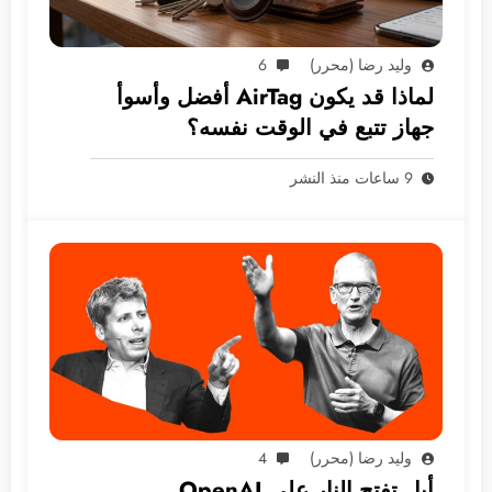
وليد رضا (محرر)
6
لماذا قد يكون AirTag أفضل وأسوأ
جهاز تتبع في الوقت نفسه؟
9 ساعات منذ النشر
وليد رضا (محرر)
4
أبل تفتح النار على OpenAI..