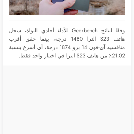
وفقًا لنتائج Geekbench للأداء أحادي النواة، سجل
هاتف S23 الترا 1480 درجة، بينما حقق أقرب
منافسيه آي-فون 14 برو 1874 درجة، أي أسرع بنسبة
21.02٪ من هاتف S23 الترا في اختبار واحد فقط.