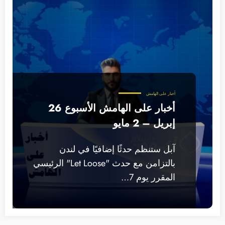
أخبار على الهامش
أخبار على الهامش الأسبوع 26
إبريل – 2 مايو
آبل ستنظم حدثًا إضافيًا في لندن
بالتزامن مع حدث "Let Loose" الرئيسي
المقرر يوم 7…