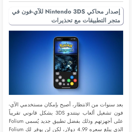
إصدار محاكي Nintendo 3DS للآي-فون في
متجر التطبيقات مع تحذيرات
بعد سنوات من الانتظار، أصبح بإمكان مستخدمي الآي-
فون تشغيل ألعاب نينتندو 3DS بشكل قانوني تقريباً
على أجهزتهم وذلك بفضل تطبيق جديد يُسمى Folium
الذي يبلغ سعره 4.99 دولار، لكن لن يوفر لك Folium