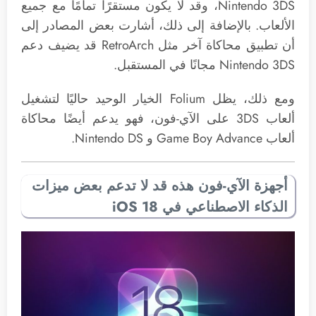
Nintendo 3DS، وقد لا يكون مستقرًا تمامًا مع جميع
الألعاب. بالإضافة إلى ذلك، أشارت بعض المصادر إلى
أن تطبيق محاكاة آخر مثل RetroArch قد يضيف دعم
Nintendo 3DS مجانًا في المستقبل.
ومع ذلك، يظل Folium الخيار الوحيد حاليًا لتشغيل
ألعاب 3DS على الآي-فون، فهو يدعم أيضًا محاكاة
ألعاب Game Boy Advance و Nintendo DS.
أجهزة الآي-فون هذه قد لا تدعم بعض ميزات
الذكاء الاصطناعي في iOS 18