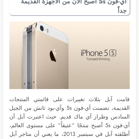
آي-فون 5s أصبح الآن من الأجهزة القديمة
جداً
قامت آبل بثلاث تغييرات على قائمتي المنتجات
القديمة، تضمنت آي-فون 5s وآي-بود تاتش من الجيل
السادس وطراز آي ماك قديم. حيث اعتبرت آبل أن
آي-فون 5s أصبح منتجًا “عتيقاً” على مستوى العالم،
أطلقته آبل في سبتمبر 2013، ما يعني أن متاجر آبل