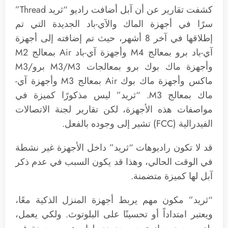
كشفت تقارير عن أن آبل أضافت راديو “ثريد Thread”
سرًا في أجهزة الماك والآي-باد الجديدة التي تم
إطلاقها في آخر 8 أشهر، حيث تم إضافته إلى أجهزة
آي-باد برو بمعالج M4 وأجهزة آي-باد Air بمعالج M2
وأجهزة ماك بوك برو بمعالجات M3/M3 برو/M3
ماكس وأجهزة ماك بوك Air بمعالج M3 وأجهزة آي-
ماك بمعالج M3. “ثريد” ليس مذكورًا كميزة في
مواصفات هذه الأجهزة، لكن تقارير لجنة الاتصالات
الفيدرالية (FCC) تشير إلى وجوده بالفعل.
قد لا تكون راديوهات “ثريد” داخل الأجهزة غير نشطة
في الوقت الحالي، وهذا قد يكون السبب في عدم ذكر
آبل لها كميزة متضمنة.
“ثريد” مكون مهم يربط أجهزة المنزل الذكية معًا،
ويعتبر امتداداً أو تحسينًا على البلوتوث. ولكي يعمل،