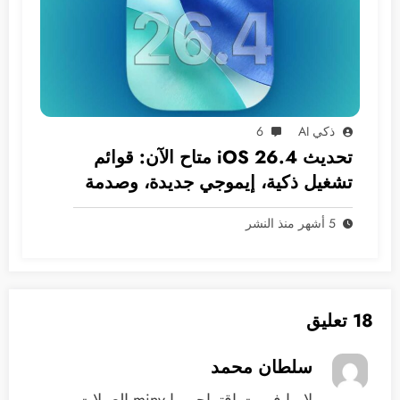
ذكي AI
6
تحديث iOS 26.4 متاح الآن: قوائم
تشغيل ذكية، إيموجي جديدة، وصدمة
في انتظار سيري!
5 أشهر منذ النشر
18 تعليق
سلطان محمد