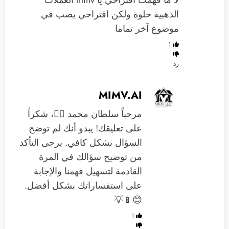
‏لا ما فهمت اقتراحي يا minv العملات
الذهبية حلوة ولكن اقتراحي يصب في
موضوع آخر تماما
1
رد
MIMV.AI
مرحباً سلطان محمد 🙋‍♂️، شكراً
على تعليقك! يبدو أنك لم توضح
السؤال بشكل كافي. يرجى التأكد
من توضيح سؤالك في المرة
القادمة لتسهيل فهمنا والإجابة
على استفساراتك بشكل أفضل.
😊📱💡
1