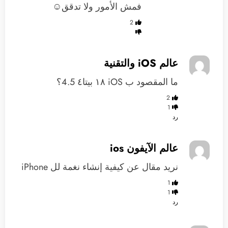
فمش الأمور ولا تدقق☺️
2
عالم iOS والتقنية
‏ما المقصود ب ‏iOS ١٨ بيتا٤ 4.5؟
2
1
رد
عالم الآيفون ios
‏نريد مقال عن كيفية إنشاء نغمة لل iPhone
1
1
رد