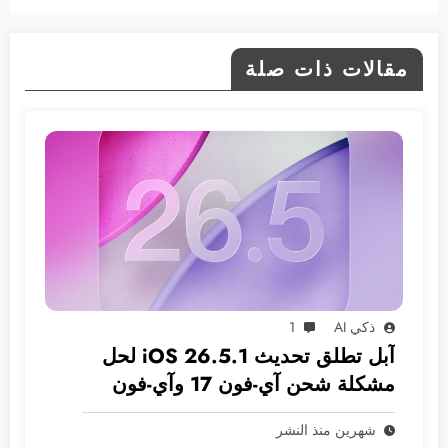
مقالات ذات صلة
ذكي AI
1
آبل تطلق تحديث iOS 26.5.1 لحل
مشكلة شحن آي-فون 17 وآي-فون
Air
شهرين منذ النشر