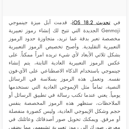
في
تحديث iOS 18.2
، قدمت آبل ميزة جينموجي
Genmoji الجديدة التي تتيح لك إنشاء رموز تعبيرية
مخصصة تعبر بدقة عما تريد، متجاوزة حدود الرموز
التعبيرية التقليدية. وأصبح تخصيص الرموز التعبيرية
بشكل ثلاثي الأبعاد لأي شيء تريده امراً ممكناً. على
عكس الرموز التعبيرية العادية الثابتة، يتم إنشاء
جينموجي باستخدام الذكاء الاصطناعي على الآي-فون
نفسه. وتعمل هذه الرموز بسلاسة في الرسائل
النصية، تماماً مثل الإيموجي العادية التي نستخدمها
يومياً. يعني عندما تكتب رسالة في تطبيق الرسائل أو
الملاحظات، ستظهر هذه الرموز المخصصة بنفس
حجم وشكل الإيموجي العادية، وليس كصورة منفصلة
أو مرفق. ويمكنك تحويل صور أصدقائك وعائلتك في
معرض صورك إلى رموز تعبيرية تشبههم، مما يضفي