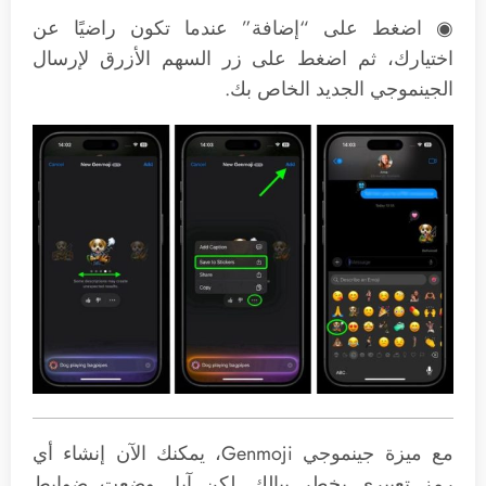
◉ اضغط على “إضافة” عندما تكون راضيًا عن
اختيارك، ثم اضغط على زر السهم الأزرق لإرسال
الجينموجي الجديد الخاص بك.
مع ميزة جينموجي Genmoji، يمكنك الآن إنشاء أي
رمز تعبيري يخطر ببالك. لكن آبل وضعت ضوابط