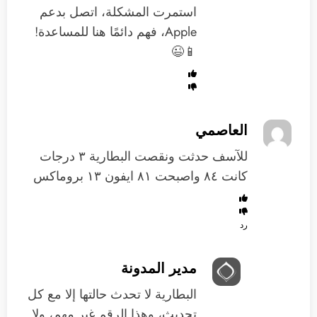
استمرت المشكلة، اتصل بدعم
Apple، فهم دائمًا هنا للمساعدة!
📱😉
العاصمي
للآسف حدثت ونقصت البطارية ٣ درجات
كانت ٨٤ واصبحت ٨١ ايفون ١٣ بروماكس
رد
مدير المدونة
البطارية لا تحدث حالتها إلا مع كل
تحديث، وهذا الرقم غير مهم، ولا