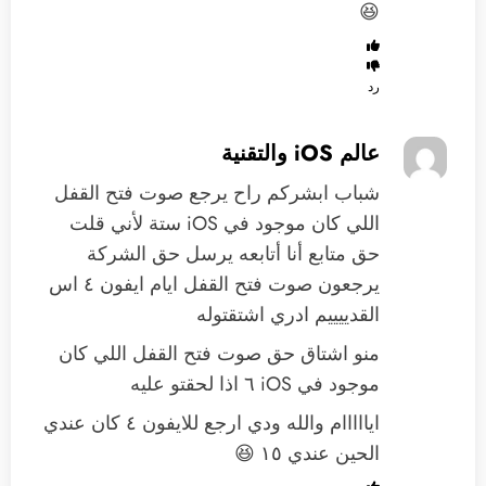
😆
رد
عالم iOS والتقنية
شباب ابشركم راح يرجع صوت فتح القفل
اللي كان موجود في iOS ستة لأني قلت
حق متابع أنا أتابعه يرسل حق الشركة
يرجعون صوت فتح القفل ايام ايفون ٤ اس
القدييييم ادري اشتقتوله
منو اشتاق حق صوت فتح القفل اللي كان
موجود في iOS ٦ اذا لحقتو عليه
ايااااام والله ودي ارجع للايفون ٤ كان عندي
الحين عندي ١٥ 😆