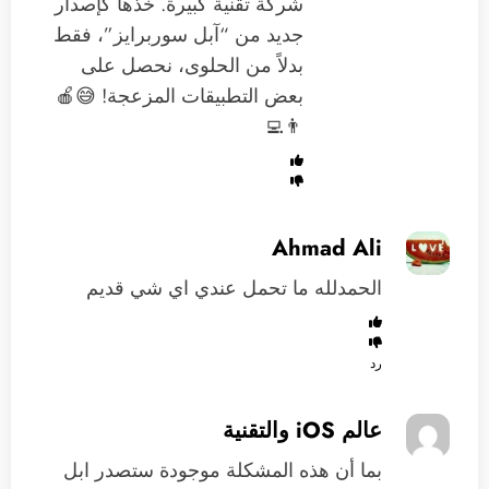
شركة تقنية كبيرة. خذها كإصدار
جديد من “آبل سوربرايز”، فقط
بدلاً من الحلوى، نحصل على
بعض التطبيقات المزعجة! 😅🍎
👨‍💻
Ahmad Ali
الحمدلله ما تحمل عندي اي شي قديم
رد
عالم iOS والتقنية
‏بما أن هذه المشكلة موجودة ستصدر ابل