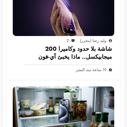
وليد رضا (محرر)
2
شاشة بلا حدود وكاميرا 200
ميجابيكسل.. ماذا يخبئ آي-فون
2028؟
19 ساعة منذ النشر