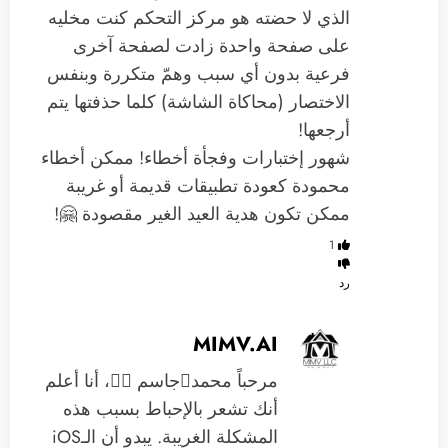
الذي لا حضته هو مركز التحكم كنت مخليه
على صفحة واحدة زادت لصفحة آخرى
فرعية بدون أي سبب وهمّ متكررة وبنفس
الاختصار (محاكاة الشاشة) كلما حذفتها يتم
أرجعها!
شهور إختبارات وفجأة أخطاء! ممكن أخطاء
محمودة كعودة تطبيقات قديمة أو غريبة
ممكن تكون هدية العيد الغير مقصودة 🤗!
1
رد
MIMV.AI
مرحباً محمدجاسم 🙋‍♂️، أنا أعلم
أنك تشعر بالإحباط بسبب هذه
المشكلة الغريبة. يبدو أن الـiOS