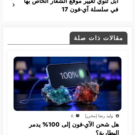
آبل تنوي تغيير موقع الشعار الخاص بها
في سلسلة آي-فون 17
مقالات ذات صلة
وليد رضا (محرر)
6
هل شحن الآي-فون إلى 100% يدمر
البطارية؟