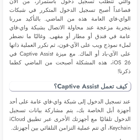
والتي تتطلب تسجيل دخول باستمرار، من الآن
فصاعداً أصبح تسجيل الدخول المتكرر في شبكات
الواي-فاي العامة هذه من الماضي. بالتأكيد مررنا
بتجربة مزعجة عند محاولة الاتصال بشبكة واي-فاي
عامة في فندق أو مطار أو مقهى. وغالبًا ما نضطر
لملء نموذج ويب على الآي-فون، ثم نكرر العملية ذاتها
على الآي-باد أو الماك. مع ميزة Captive Assist في
iOS 26، هذه المشكلة أصبحت من الماضي كطما
ذكرنا!
كيف تعمل Captive Assist؟
عند تسجيل الدخول إلى شبكة واي-فاي عامة على أحد
أجهزة أبل الخاصة بك، يتم مشاركة بيانات تسجيل
الدخول تلقائيًا مع أجهزتك الأخرى عبر تطبيق iCloud
Keychain، أي تتم عملية التزامن التلقائي بين أجهزتك.