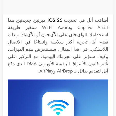
أضافت أبل في تحديث
iOS 26
ميزتين جديدتين هما
Captive Assist وWi-Fi Aware ستغير طريقة
استخدامك للواي-فاي على الآي-فون أو الآي-باد! وبذلك
تقدم أبل تجربة أكثر سلاسة وانفتاحًا في الاتصال
اللاسلكي. في هذا المقال، سنستعرض هذه الميزات،
وكيف ستؤثر على تجربتك اليومية، مع التركيز على
تأثير قانون الأسواق الرقمية الأوروبي DMA الذي دفع
أبل لتقديم بدائل لـ AirDrop وAirPlay.