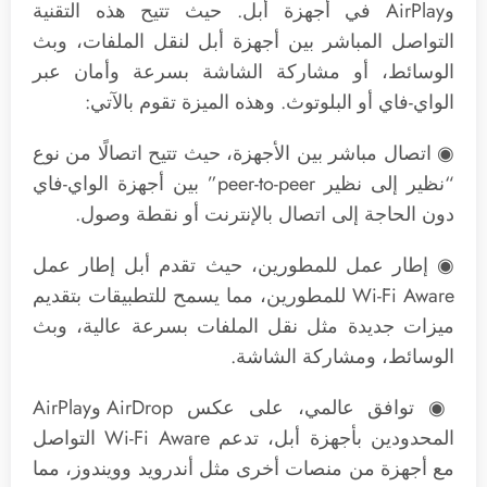
وAirPlay في أجهزة أبل. حيث تتيح هذه التقنية
التواصل المباشر بين أجهزة أبل لنقل الملفات، وبث
الوسائط، أو مشاركة الشاشة بسرعة وأمان عبر
الواي-فاي أو البلوتوث. وهذه الميزة تقوم بالآتي:
◉ اتصال مباشر بين الأجهزة، حيث تتيح اتصالًا من نوع
“نظير إلى نظير peer-to-peer” بين أجهزة الواي-فاي
دون الحاجة إلى اتصال بالإنترنت أو نقطة وصول.
◉ إطار عمل للمطورين، حيث تقدم أبل إطار عمل
Wi-Fi Aware للمطورين، مما يسمح للتطبيقات بتقديم
ميزات جديدة مثل نقل الملفات بسرعة عالية، وبث
الوسائط، ومشاركة الشاشة.
◉ توافق عالمي، على عكس AirDrop وAirPlay
المحدودين بأجهزة أبل، تدعم Wi-Fi Aware التواصل
مع أجهزة من منصات أخرى مثل أندرويد وويندوز، مما