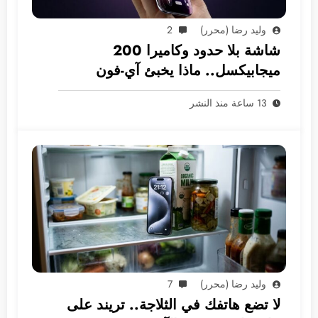
وليد رضا (محرر)
2
شاشة بلا حدود وكاميرا 200
ميجابيكسل.. ماذا يخبئ آي-فون
2028؟
13 ساعة منذ النشر
وليد رضا (محرر)
7
لا تضع هاتفك في الثلاجة.. تريند على