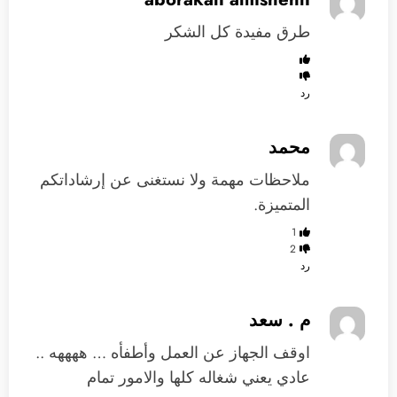
طرق مفيدة كل الشكر
رد
محمد
‏ملاحظات مهمة ولا نستغنى عن إرشاداتكم
المتميزة.
1
2
رد
م . سعد
اوقف الجهاز عن العمل وأطفأه … ههههه ..
عادي يعني شغاله كلها والامور تمام