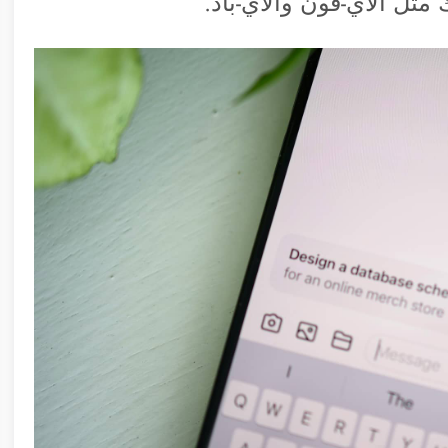
 مثل الآي-فون والآي-باد.