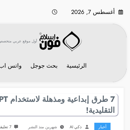
لتجاوز
لى
أغسطس 7, 2026
لمحتوى
أول موقع عربي متخصص في 
الرئيسية
بحث جوجل
واتس اب
التقليدية!
أخبار
ذكي AI
شهرين منذ النشر
7 تعليقات