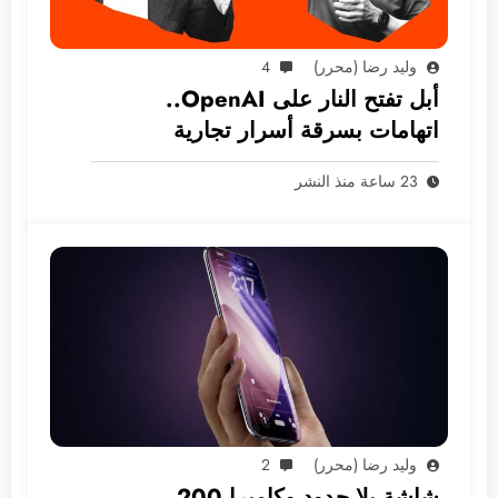
وليد رضا (محرر)
4
أبل تفتح النار على OpenAI..
اتهامات بسرقة أسرار تجارية
23 ساعة منذ النشر
وليد رضا (محرر)
2
شاشة بلا حدود وكاميرا 200