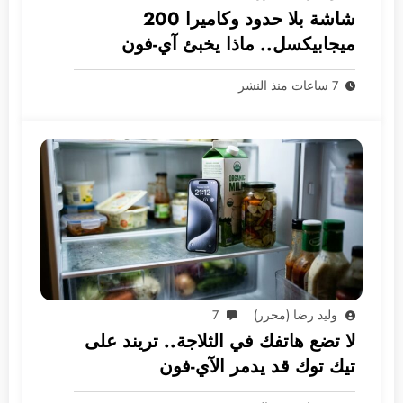
شاشة بلا حدود وكاميرا 200
ميجابيكسل.. ماذا يخبئ آي-فون
2028؟
7 ساعات منذ النشر
وليد رضا (محرر)
7
لا تضع هاتفك في الثلاجة.. تريند على
تيك توك قد يدمر الآي-فون