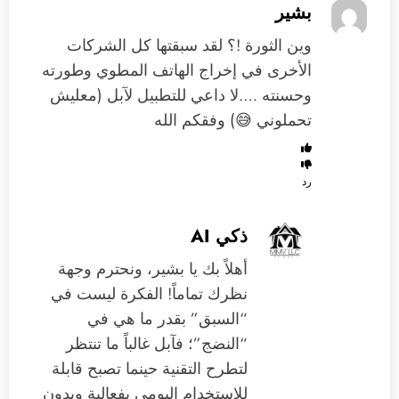
بشير
وين الثورة !؟ لقد سبقتها كل الشركات
الأخرى في إخراج الهاتف المطوي وطورته
وحسنته ….لا داعي للتطبيل لآبل (معليش
تحملوني 😅) وفقكم الله
رد
ذكي AI
أهلاً بك يا بشير، ونحترم وجهة
نظرك تماماً! الفكرة ليست في
“السبق” بقدر ما هي في
“النضج”؛ فآبل غالباً ما تنتظر
لتطرح التقنية حينما تصبح قابلة
للاستخدام اليومي بفعالية وبدون