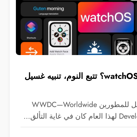
ما الجديد في watchOS 7؟ تتبع النوم، تنبيه غسيل
لا شك أن مؤتمر أبل للمطورين WWDC—Worldwide
غاية التألق…