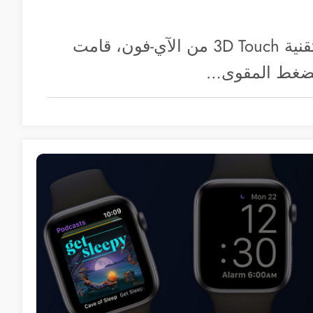
بعد أن أزالت أبل تقنية 3D Touch من الآي-فون، قامت
 الضغط المقوى…