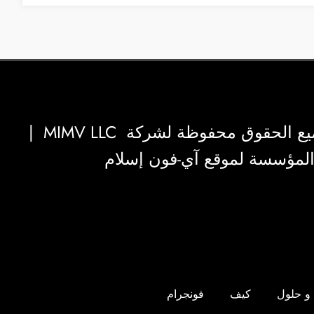
|
MIMV LLC
والمؤسسة لموقع آي-فون إسلام
و حلول
كيف
فونجرام