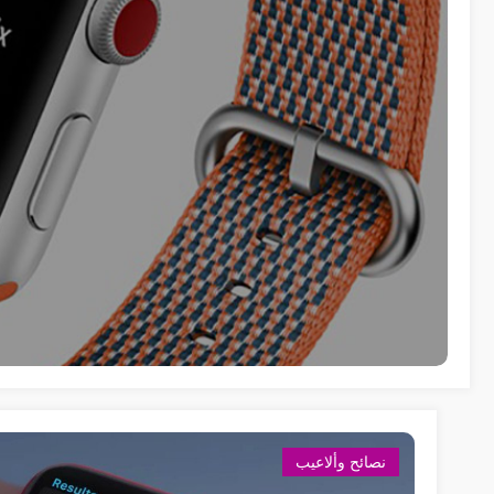
نصائح وألاعيب