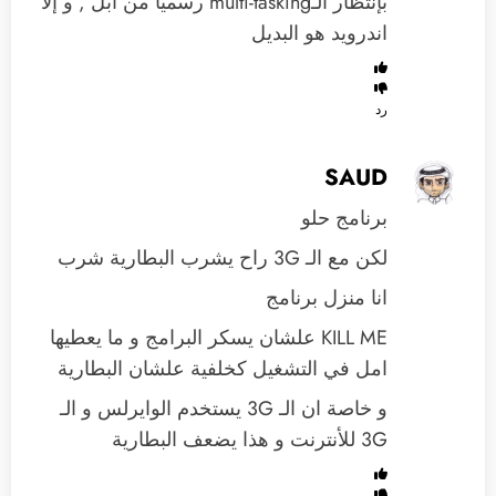
بإنتظار الـmulti-tasking رسمياً من أبل , و إلا
اندرويد هو البديل
رد
SAUD
برنامج حلو
لكن مع الـ 3G راح يشرب البطارية شرب
انا منزل برنامج
KILL ME علشان يسكر البرامج و ما يعطيها
امل في التشغيل كخلفية علشان البطارية
و خاصة ان الـ 3G يستخدم الوايرلس و الـ
3G للأنترنت و هذا يضعف البطارية