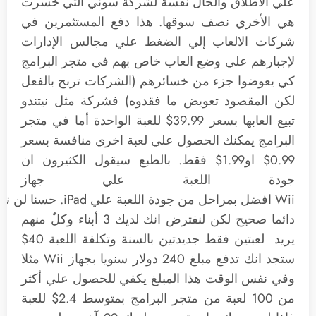
علي الاطلاق والحال نفسة لشركة سوني التي خسرت
هي الأخري نصف سوقها. هذا دفع المستثمرين في
شركات الالعاب إلي الضغط علي مجالس الإدارات
لإجبارهم علي وضع العاب خاص بهم في متجر البرامج
كي يعوضوا جزء من خسائرهم (الشركات تربح بالفعل
لكن المقصود تعويض ما فقدوه) فشركة مثل نيتندو
تبيع العابها بسعر 39.99$ للعبة الواحدة أما في متجر
البرامج يمكنك الحصول علي لعبة اخري منافسة بسعر
0.99$ او1.99$ فقط. بالطبع سيقول الكثيرون ان
جودة اللعبة علي جهاز
Wii افضل بمراحل من جودة 
دائما صحيح لكن لنفترض انك لديك 3 أبناء وكلٌ منهم
يريد لعبتين فقط جديدتين بالسنة وتكلفة اللعبة 40$
ستجد انك تدفع مبلغ 240 دولار سنويا بجهاز Wii مثلا
وفي نفس الوقت هذا المبلغ يكفي للحصول علي أكثر
من 100 لعبة من متجر البرامج بمتوسط 2.4$ للعبة