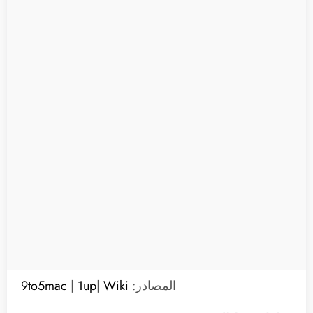
المصادر:
Wiki
|
1up
|
9to5mac