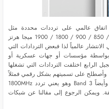
اتفاق عالمي على ترددات محددة مثل
ترددات الجيل الثاني والثالث وهم 2100 / 850 / 900 / 1800 / 1900 ميجا هرتز
خرت تقنية الجيل الرابع 4G/LTE في الانتشار عالمياً لذا فبعض التردادات التي
 بواسطة مؤسسات أو جهات عسكرية أو
ل الرابع اختلفت التردادات التي تشغلها
 وأصطلح على تسميتهم بشكل رقمي فمثلاً
يذكر Band 1 وهو يعني تردد 2100MHz وأيضاً Band 3 وهو يعني تردد 1800MHz
فة. ويمكن الرجوع إلى مقالنا عن شبكات