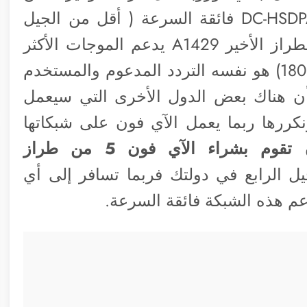
الدول سوف يعمل الهاتف هناك بتقنية DC-HSDPA فائقة السرعة ( أقل من الجيل
الرابع ) لكن هناك نقطة هامة وهى أن الطراز الأخير A1429 يدعم الموجات الأكثر
انتشاراً عالمياً كما أن Band 3 وهو (1800MHz) هو نفسه التردد المدعوم والمستخدم
أن هناك بعض الدول الأخرى التي سيعمل
نكررها ربما يعمل الآي فون على شبكاتها
يفضل أن تقوم بشراء الآي فون 5 من طراز
 الرابع في دولتك فربما تسافر إلى أي
دعم هذه الشبكة فائقة السرعة.