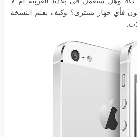
تساؤل هام يقلق الكثيرين وهو تقنية ال 4G وهل ستعمل في بلادنا العربية أم لا
فون فأي جهاز يشترى؟ وكيف يعلم النسخة
ات.