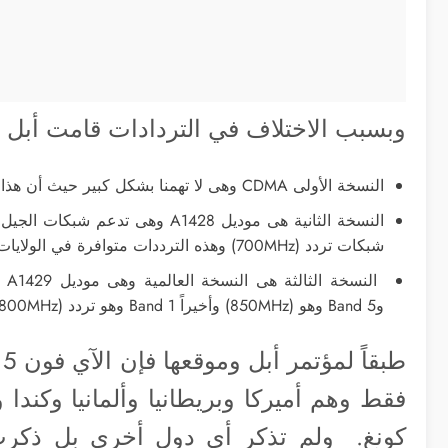
وبسبب الاختلاف في التردادات قامت أبل بإصدار 3 نسخ من الآي
النسخة الأولى CDMA وهى لا تهمنا بشكل كبير حيث أن هذا النوع غير موجود (تقريباً) في معظم الدول العربية والأوروبية.
شبكات تردد (700MHz) وهذه الترددات متوافرة في الولايات المتحدة الأمريكية فقط.
وBand 5 وهو (850MHz) وأخيراً Band 1 وهو تردد (1800MHz).
فقط وهم أميركا وبريطانيا وألمانيا وكندا و
كونغ. ولم تذكر أي دول أخرى بل ذكرت 