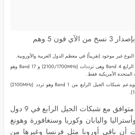
 فون 5 وهم
النسخة الثانية هى موديل A1428 وهى تدعم شبكات الجيل الرابع Band 4 وهى ترددات (2100/1700MHz) و Band 17 وهو
النسخة الثالثة هى النسخة العالمية وهى موديل A1429 ويدعم شبكات الجيل الرابع من Band 1 وهو تردد (2100MHz)
طبقاً لمؤتمر أبل وموقعها فإن الآي فون 5 متوافق مع شبكات الجيل الرابع في 9 دول
أستراليا واليابان وكوريا وسنغافورة وهونغ
أن باقي أوروبا مثل فرنسا وغيرها من