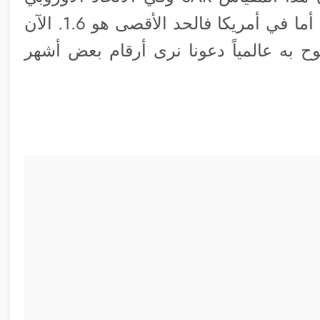
شرط أن يكون رقم “SAR” لا يتجاوز 2.0، أما في أمريكا فالحد الأقصى هو 1.6. الآن
ح به عالمياً دعونا نرى أرقام بعض أشهر