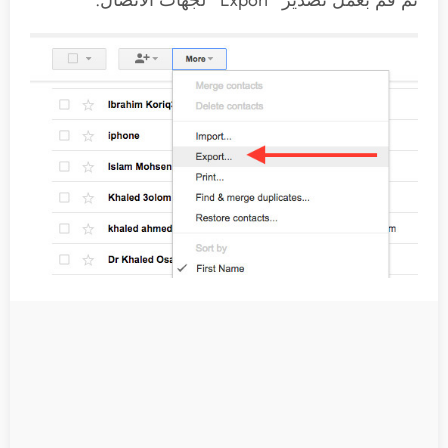
ثم قم بعمل تصدير “Export” لجهات الاتصال.