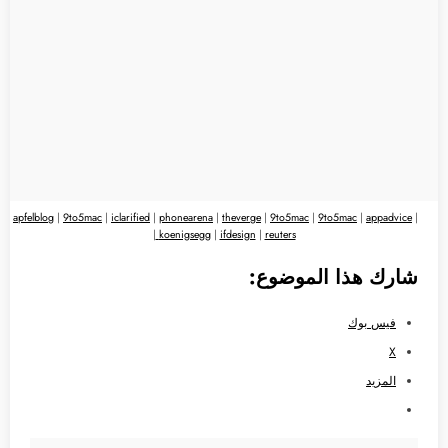
apfelblog
|
9to5mac
|
iclarified
|
phonearena
|
theverge
|
9to5mac
|
9to5mac
|
appadvice
|
|
koenigsegg
|
ifdesign
|
reuters
شارك هذا الموضوع:
فيس بوك
X
المزيد