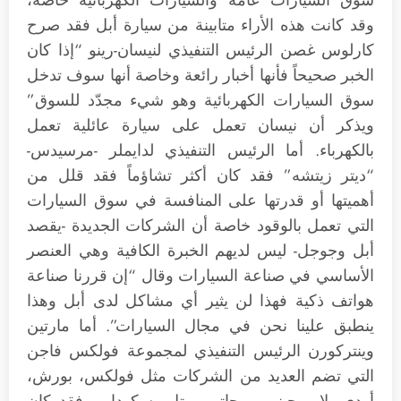
سوق السيارات عامة والسيارات الكهربائية خاصة،
وقد كانت هذه الأراء متابينة من سيارة أبل فقد صرح
كارلوس غصن الرئيس التنفيذي لنيسان-رينو “إذا كان
الخبر صحيحاً فأنها أخبار رائعة وخاصة أنها سوف تدخل
سوق السيارات الكهربائية وهو شيء مجدّد للسوق”
ويذكر أن نيسان تعمل على سيارة عائلية تعمل
بالكهرباء. أما الرئيس التنفيذي لدايملر -مرسيدس-
“ديتر زيتشه” فقد كان أكثر تشاؤماً فقد قلل من
أهميتها أو قدرتها على المنافسة في سوق السيارات
التي تعمل بالوقود خاصة أن الشركات الجديدة -يقصد
أبل وجوجل- ليس لديهم الخبرة الكافية وهي العنصر
الأساسي في صناعة السيارات وقال “إن قررنا صناعة
هواتف ذكية فهذا لن يثير أي مشاكل لدى أبل وهذا
ينطبق علينا نحن في مجال السيارات”. أما مارتين
وينتركورن الرئيس التنفيذي لمجموعة فولكس فاجن
التي تضم العديد من الشركات مثل فولكس، بورش،