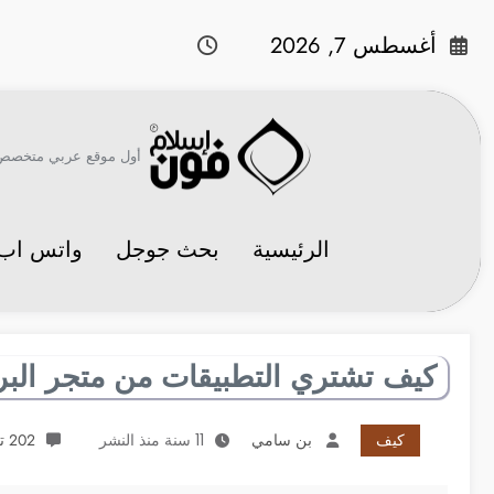
لتجاوز
لى
أغسطس 7, 2026
لمحتوى
أول موقع عربي متخصص في 
الرئيسية
بحث جوجل
واتس اب
كيف تشتري التطبيقات من متجر البر
كيف
بن سامي
11 سنة منذ النشر
202 تعليقات