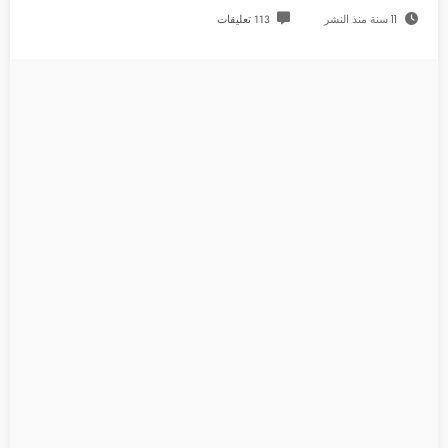
11 سنة منذ النشر
113 تعليقات