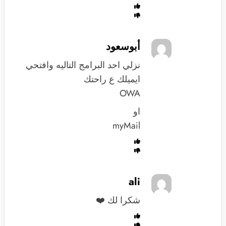
أبوسعود
نزلي احد البرامج التاليه وافتحي
ايميلك ع راحتك
OWA
او
myMail
ali
شكرا لك ❤️