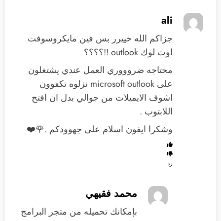
ali
جزاكم الله خييرر بس فين مايكروسوفت
اوت لوك outlook !!؟؟؟؟
محتاجه ضروووري العمل عندي يشتغلون
على microsoft outlook نزلوه تكفوون
اشوف الايميلات من جوالي بدل ان افتح
اللابتوب .
وشكرا ايفون اسلام على جهوودكم .🌹❤️
رد
محمد فقيهي
بإمكانك تحميله من متجر البرامج