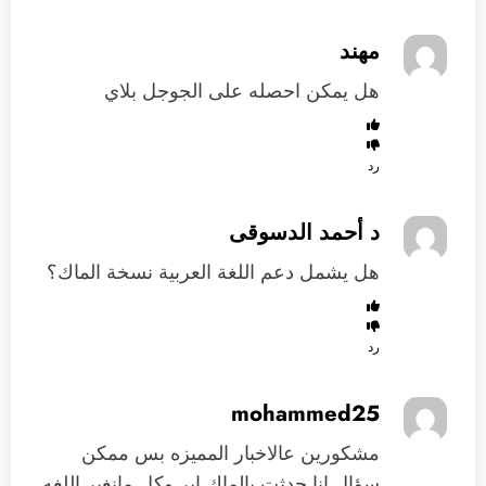
مهند
هل يمكن احصله على الجوجل بلاي
رد
د أحمد الدسوقى
هل يشمل دعم اللغة العربية نسخة الماك؟
رد
mohammed25
مشكورين عالاخبار المميزه بس ممكن
سؤال انا حدثت بالماك اير وكل مانغير اللغه