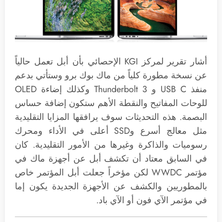
أشار تقرير لمركز KGI الإحصائي بأن أبل تعمل حالياً
عن نسخة مطورة كلياً من ماك بوك برو وستأتي بدعم
منفذ USB C و Thunderbolt 3 وكذلك إضاءة OLED
للوحات المفاتيح والنقطة الأهم ستكون إضافة حساس
البصمة. هذه التحديثات سوف يرافقها المزايا التقليدية
مثل معالج أسرع وSSD أعلى في الأداء ومحرك
رسوميات والذاكرة وغيرها من الأمور التقليدية. كان
في السابق معتاد أن تكشف أبل عن أجهزة ماك في
مؤتمر WWDC لكن مؤخراً جعلت أبل المؤتمر خاص
بالمطوريين والكشف عن الأجهزة الجديدة يكون إما
في مؤتمر الآي فون أو الآي باد.