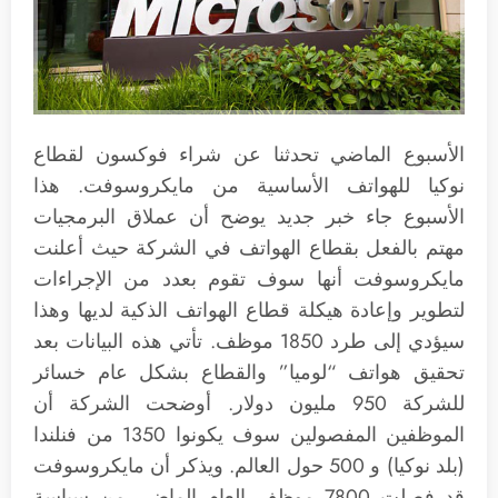
الأسبوع الماضي تحدثنا عن شراء فوكسون لقطاع
نوكيا للهواتف الأساسية من مايكروسوفت. هذا
الأسبوع جاء خبر جديد يوضح أن عملاق البرمجيات
مهتم بالفعل بقطاع الهواتف في الشركة حيث أعلنت
مايكروسوفت أنها سوف تقوم بعدد من الإجراءات
لتطوير وإعادة هيكلة قطاع الهواتف الذكية لديها وهذا
سيؤدي إلى طرد 1850 موظف. تأتي هذه البيانات بعد
تحقيق هواتف “لوميا” والقطاع بشكل عام خسائر
للشركة 950 مليون دولار. أوضحت الشركة أن
الموظفين المفصولين سوف يكونوا 1350 من فنلندا
(بلد نوكيا) و 500 حول العالم. ويذكر أن مايكروسوفت
قد فصلت 7800 موظف العام الماضي من سياسة