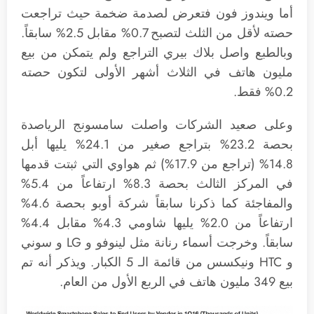
أما ويندوز فون فتعرض لصدمة ضخمة حيث تراجعت
حصته لأقل من الثلث لتصبح 0.7% مقابل 2.5% سابقاً.
وبالطبع واصل بلاك بيري التراجع ولم يتمكن من بيع
مليون هاتف في الثلاث أشهر الأولى لتكون حصته
0.2% فقط.
وعلى صعيد الشركات واصلت سامسونج الرياصدة
بحصة 23.2% بتراجع صغير من 24.1% يليها أبل
14.8% (تراجع من 17.9%) ثم هواوي التي ثبتت قدمها
في المركز الثالث بحصة 8.3% ارتفاعاً من 5.4%
والمفاجئة كما ذكرنا سابقاً شركة أوبو بحصة 4.6%
ارتفاعاً من 2.0% يليها شاومي 4.3% مقابل 4.4%
سابقاً. وخرجت أسماء رنانة مثل لينوفو و LG و سوني
و HTC ونيكسس من قائمة الـ 5 الكبار. ويذكر أنه تم
بيع 349 مليون هاتف في الربع الأول من العام.