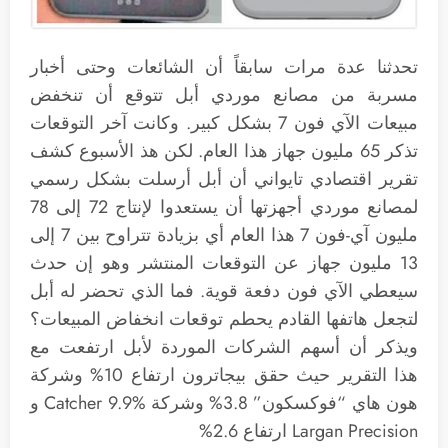
تحدثنا عدة مرات سابقاً أن الشائعات وحتى أخبار
مسربة من مصانع موردي أبل تتوقع أن تنخفض
مبيعات الآي فون 7 بشكل كبير. وكانت آخر التوقعات
تذكر 65 مليون جهاز هذا العام. لكن هذ الأسبوع كشف
تقرير اقتصادي تايواني أن أبل أرسلت بشكل رسمي
لمصانع موردي أجهزتها أن يستعدوا لإنتاج 72 إلى 78
مليون آي-فون 7 هذا العام أي بزيادة تتراوح بين 7 إلى
13 مليون جهاز عن التوقعات المنتشر وهو إن حدث
سيعطي الآي فون دفعة قوية. فما الذي تحضر له أبل
لتجعل هاتفها القادم يحطم توقعات انخفاض المبيعات؟
ويذكر أن أسهم الشركات الموردة لأبل ارتفعت مع
هذا التقرير حيث حقق بيجاترون ارتفاع 10% وشركة
هون هاي “فوكسكون” 3.8% وشركة Catcher 9.9% و
Largan Precision ارتفاع 2.6%