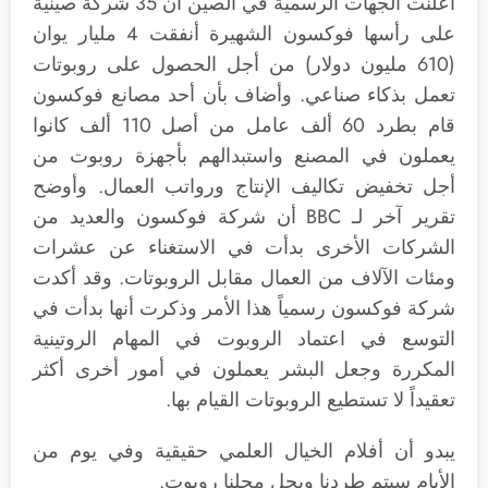
أعلنت الجهات الرسمية في الصين أن 35 شركة صينية
على رأسها فوكسون الشهيرة أنفقت 4 مليار يوان
(610 مليون دولار) من أجل الحصول على روبوتات
تعمل بذكاء صناعي. وأضاف بأن أحد مصانع فوكسون
قام بطرد 60 ألف عامل من أصل 110 ألف كانوا
يعملون في المصنع واستبدالهم بأجهزة روبوت من
أجل تخفيض تكاليف الإنتاج ورواتب العمال. وأوضح
تقرير آخر لـ BBC أن شركة فوكسون والعديد من
الشركات الأخرى بدأت في الاستغناء عن عشرات
ومئات الآلاف من العمال مقابل الروبوتات. وقد أكدت
شركة فوكسون رسمياً هذا الأمر وذكرت أنها بدأت في
التوسع في اعتماد الروبوت في المهام الروتينية
المكررة وجعل البشر يعملون في أمور أخرى أكثر
تعقيداً لا تستطيع الروبوتات القيام بها.
يبدو أن أفلام الخيال العلمي حقيقية وفي يوم من
الأيام سيتم طردنا ويحل محلنا روبوت.