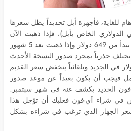
م للغاية، فأجهزة أبل تحديداً يظل سعرها
 الدولاري الخاص بأبل)، فإذا ذهبت الآن
لشراء آي-فون من موقع أبل ستجد سعره يبدأ من 649 دولار وإذا ذهبت بعد 5 شهور
ختلف جذرياً بمجرد صدور النسخة الأحدث
نخفض السعر للجديد بمقدار 100 دولار في الجديد وتلقائياً ينخفض سعر القديم
مل فيجب أن يكون بعيداً عن موعد صدور
فون الجديد يكشف عنه في شهر سبتمبر.
 في شراء آي-فون فعليك أن تؤجل هذا
 سعر الجهاز الذي ترغب في شراءه بشكل