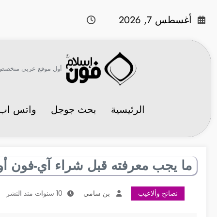
لتجاوز
لى
أغسطس 7, 2026
لمحتوى
أول موقع عربي متخصص في 
الرئيسية
بحث جوجل
واتس اب
ما يجب معرفته قبل شراء آي-فون أو
نصائح وألاعيب
بن سامي
10 سنوات منذ النشر