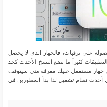
وله على ترقيات، فالجهاز الذي لا يحصل
تطبيقات كثيراً ما تضع النسخ الأحدث كحد
في جهاز مستعمل عليك معرفة متى سيتوقف
ى أحدث نظام تشغيل لذا بدأ المطورين في