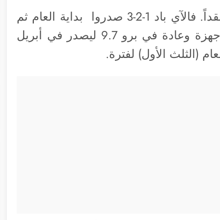
في حالة الآي باد فموعد الصدور أصبح معقداً. فالآي باد 1-2-3 صدروا بداية العام ثم
نقلت أبل الموعد إلى أكتوبر في باقي الأجهزة وعادة في برو 9.7 ليصدر في أبريل
م (الثلث الأول) لفترة.