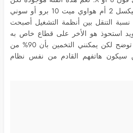
الغالبية ستفكر هل S9 أفضل أم جوجل بيكسل 2 أم هواوي ميت 10 برو أو سوني
LG أو وان بلس 5T وهكذا. نسبة التنقل بين أنظمة التشغيل أصبحت
ويد استحوذ هو الأخر على قطاع خاص به
ومستمر معه. وللأسف لا أجد إحصائيات توضح لكن يمكنني التخمين بأن 90% من
ين سيكون هاتفهم القادم من نفس نظام