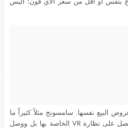
أجهزة تباع بنفس أو أقل من سعر الآي فون؛ أليس
وض البيع نفسها. سامسونج مثلاً كثيراً ما
نشرت عرض مثل اشتري S8/Note8 واحصل على نظارة VR الخاصة بها بل ووصل