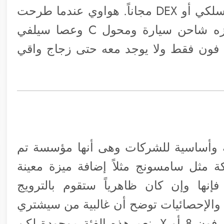
الأمر في بعض الدول إلى تقديم شاحن لاسلكي أو DEX مجاناً. هواوي عندما طرحت
ميت 10 في دول عربية منحت من يحجزه شاحن سيارة ومحول C وعصا سيلفي
آي فون فقط ولا يوجد معه حتى زجاج واقي
ية وأساسية للشركات وهى أنها مؤسسة تم
ة مثل سامسونج مثلاً إضافة ميزة معينة
دم فإنها وإن كان ظاهرياً ستقوم بالترويج
 والإحصائيات توضح أن غالبية من سيشتري
S9 كانت المقارنة في ذهنه بينه وبين الآي فون 8 أو X. نعم هذه الفئة موجودة لكن