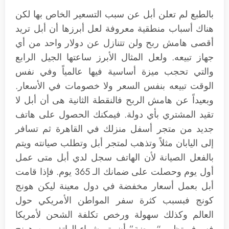
بالطبع لم تعلن أبل عن سبب التسعير الخاص بها لكن
هناك أسباب منطقية معروفة لعل أبرزها أن أبل تريد
أقصى هامش ربح ولن تتنازل عن دولار واحد من أي
جهاز تبيعه. ولعل المثال الأبرز ساعتها الجيل الرابع
والتي تحجب ميزة أساسية فيها عالمياً وفي نفس
الوقت تبيعه بنفس السعر ولا خصومات في الأسعار.
وبعيداً عن هامش الربح فالنقطة الثانية هى أن أبل لا
تقيد المشتري بأي دولة. فيمكنك الحصول على هاتف
جديد من متجر أسفل منزلك في القاهرة ثم تسافر
إلى اليابان مثلاً وتذهب لمتجر أبل وتطلب صيانته ويتم
بالفعل الصيانة لأن الهاتف سجل لدي أبل متى عمل
أول يوم وحصلت على ضمانك الـ 365 يوم. فإذا قامت
أبل بعمل أسعار مخفضة في دول معينة ليكن هونج
كونج فبسبب كثرة سفر المواطن الأمريكي حول
العالم وكذلك سهولة ورخص تكلفة الشحن لأمريكا
فسوف تظهر “موضة” أن يتم شراء الهاتف من هونج