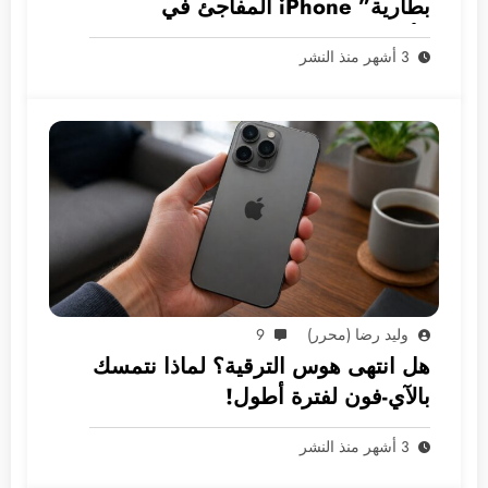
بطارية” iPhone المفاجئ في
الأسواق العربية
3 أشهر منذ النشر
وليد رضا (محرر)
9
هل انتهى هوس الترقية؟ لماذا نتمسك
بالآي-فون لفترة أطول!
3 أشهر منذ النشر