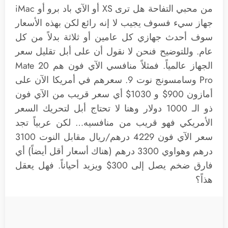
من محبي التفاحة هل ترى XS أو الآي باد برو أو iMac
جهاز سيء فسوف يجيب لا إنه رائع لكن بهذه الأسعار
سوف أحدث جهازي كل عامين أو ثلاثة بدلاً من كل
عام. وللتوضيح فنحن لا نقول أن على أبل تقليل سعر
الجهاز عالمياً. فمثلاً منافسي الآي فون هم Mate 20
Pro وسامسونج نوت 9. سعرهم في أمريكا الآن على
أمازون 900$ و 1030$ أي سعر قريب من الآي فون
ذو الـ 1000 دولار وهنا لا تحتاج أبل لتحريك السعر
الأمريكي فهو قريب من منافسيه… لكن عربياً تجد
سعر الآي فون 4229 درهم/ريال مقابل النوت 3100
درهم وهواوي 3300 درهم (هناك أسعار أقل أيضاً) أي
فارق ضخم يصل إلى 300$ ويزيد أحياناً. فهل يعقل
هذاً؟