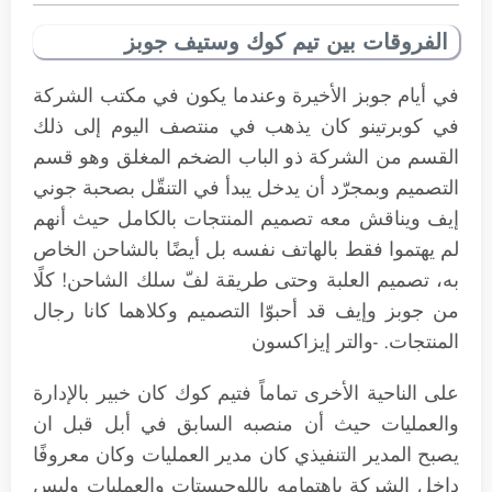
الفروقات بين تيم كوك وستيف جوبز
في أيام جوبز الأخيرة وعندما يكون في مكتب الشركة
في كوبرتينو كان يذهب في منتصف اليوم إلى ذلك
القسم من الشركة ذو الباب الضخم المغلق وهو قسم
التصميم وبمجرّد أن يدخل يبدأ في التنقّل بصحبة جوني
إيف ويناقش معه تصميم المنتجات بالكامل حيث أنهم
لم يهتموا فقط بالهاتف نفسه بل أيضًا بالشاحن الخاص
به، تصميم العلبة وحتى طريقة لفّ سلك الشاحن! كلًا
من جوبز وإيف قد أحبوّا التصميم وكلاهما كانا رجال
المنتجات. -والتر إيزاكسون
على الناحية الأخرى تماماً فتيم كوك كان خبير بالإدارة
والعمليات حيث أن منصبه السابق في أبل قبل ان
يصبح المدير التنفيذي كان مدير العمليات وكان معروفًا
داخل الشركة باهتمامه باللوجيستات والعمليات وليس