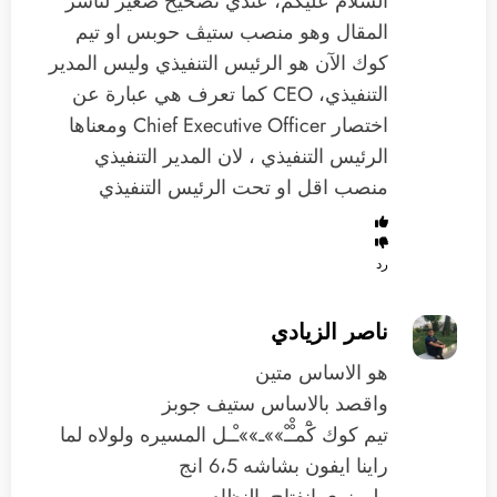
السلام عليكم، عندي تصحيح صغير لناشر
المقال وهو منصب ستيڤ حوبس او تيم
كوك الآن هو الرئيس التنفيذي وليس المدير
التنفيذي، CEO كما تعرف هي عبارة عن
اختصار Chief Executive Officer ومعناها
الرئيس التنفيذي ، لان المدير التنفيذي
منصب اقل او تحت الرئيس التنفيذي
رد
ناصر الزيادي
هو الاساس متين
واقصد بالاساس ستيف جوبز
تيم كوك كْٓمـْْـْ»»ـ»»ـْـل المسيره ولولاه لما
راينا ايفون بشاشه 6،5 انج