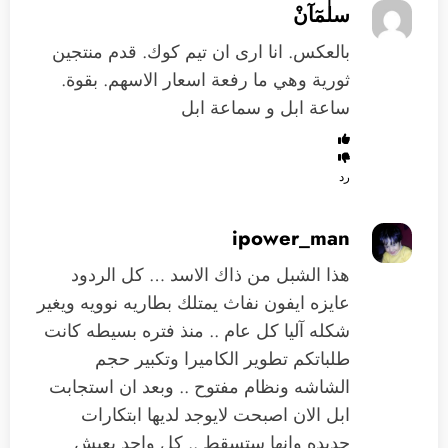
سلٰمٓآنْ
بالعكس. انا ارى ان تيم كوك. قدم منتجين
ثورية وهي ما رفعة اسعار الاسهم. بقوة.
ساعة ابل و سماعة ابل
رد
ipower_man
هذا الشبل من ذاك الاسد … كل الردود
عايزه ايفون نفاث يمتلك بطاريه نوويه ويغير
شكله آليا كل عام .. منذ فتره بسيطه كانت
طلباتكم تطوير الكاميرا وتكبير حجم
الشاشه ونظام مفتوح .. وبعد ان استجابت
ابل الان اصبحت لايوجد لديها ابتكارات
جديده وانها ستسقط .. كل واحد يعيش