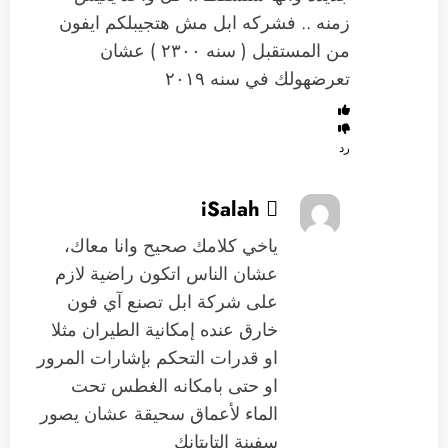
زمنه .. فشركه ابل مش هتجيبلكم ايفون
من المستقبل ( سنه ٢٣٠٠ ) عشان
تعرضهولك في سنه ٢٠١٩
رد
iSalah 
ياخي كلامك صحيح وانا معاك،
عشان الناس اتكون راضية لازم
على شركة ابل تصنع آي فون
خارق عنده إمكانية الطيران مثلا
او قدرات التحكم بإشارات المرور
او حتى بامكانه الغطس تحت
الماء لأعماق سحيقة عشان يصور
سفينة التايتانِك