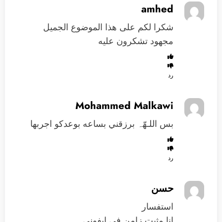
amhed
شكرا لكم على هذا الموضوع الجميل
مجهود تشكرون عليه
رد
Mohammed Malkawi
بس اللـهّہ برزقني بساعه بوعدكو اجربها
رد
حسن
استفسار
انا مثبت زامن في ايفوني