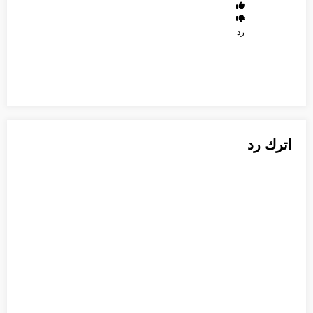
رد
اترك رد