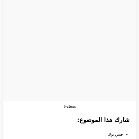
9to5mac
شارك هذا الموضوع:
فيس بوك