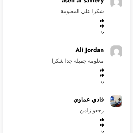
aseil al samery
شكرا على المعلومة
رد
Ali Jordan
معلومه جميله جدا شكرا
رد
فادي عماوي
رجعو زامن
رد