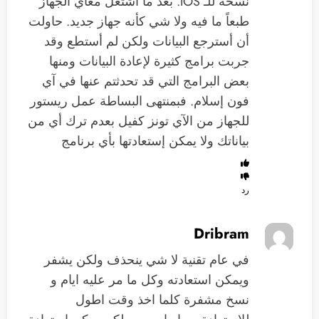
نسخة للـ IOS. بعد ما اشتغل معاي الجهاز
طبعاً ما فيه ولا شي كأنه جهاز جديد. حاولت
أن أسترجع البيانات ولكن لم أستطع وقد
جربت برامج كثيرة لإعادة البيانات ومنها
بعض البرامج التي قد تحدثتم عنها في آي
فون إسلام. فبمنتهى البساطة عمل ريستور
للجهاز من الآي تونز كفيل بعدم ترك أي من
بياناتك ولا يمكن إستعادتها بأي برنامج
رد
Dribram
في عام تقنية لا شي ينحذف ولكن يشفر
ويمكن استعادته وكل ما مر عليه ايام و
نسخ مشفرة كلما اخذ وقت اطول