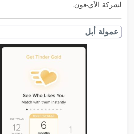
لشركة الآي-فون.
عمولة أبل