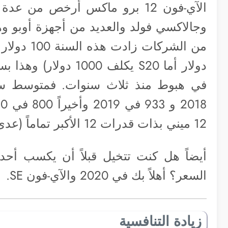
وجالاكسي فولد والعديد من أجهزة أوبو وه
12 ميني بذات قدرات 12 الأكبر تماماً (عدى حجم البطارية) مقابل 700 دولار.
أيضاً هل كنت تتخيل قبلاً أن يكسب أحد
السعر؟ أهلاً بك في 2020 والآي-فون SE.
زيادة التنافسية