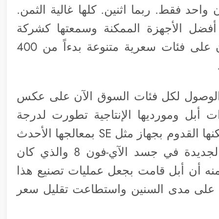
واحد فقط. ربما اثنين. كلها غالية الثمن.
فضل الأجهزة الممكنة وسمعتها كشركة
للنخبة. أما الآن فتوفر أبل أجهزة آي-فون على فئات سعرية متنوعة بدءاً من 400
ي الوصول لكل فئات السوق الآن على عكس
ات أبل ومورديها الإنتاجية تطورت لدرجة
تسمح لها بفعل هذا على نطاق واسع. فيمكنها القدوم بجهاز مثل SE بمعالجها الأحدث
(وقتها) A13 Bionic وعديد من التقنيات الجديدة في جسد الآي-فون 8 والذي كان
سر هنا جزء منه أن أبل قامت بجعل عمليات تصنيع هذا
 على مدى السنين واستطاعت تقليل سعر