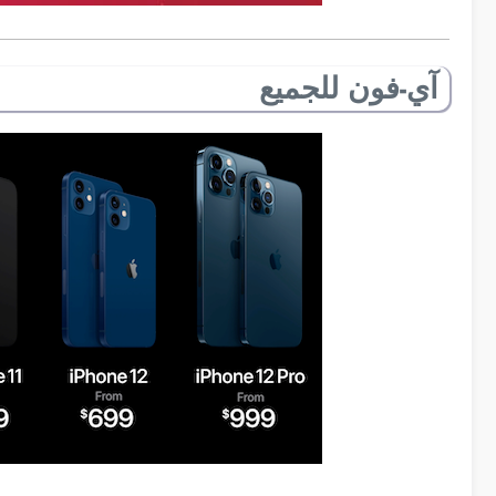
آي-فون للجميع