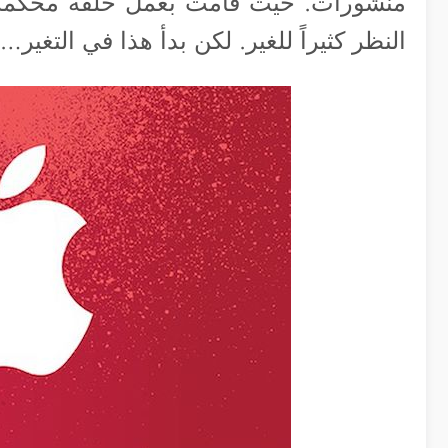
منشورات. حيث قامت بعمل حلقة محكمة “
النظر كثيراً للغير. لكن بدأ هذا في التغير