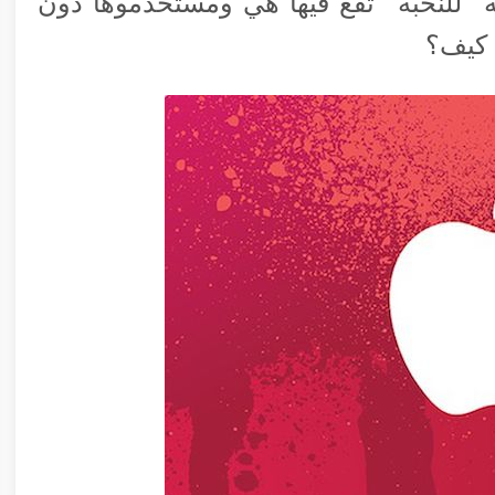
للنخبة” تقع فيها هي ومستخدموها دون
… كيف؟