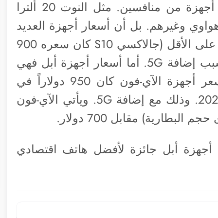
الآي-فون 12 برو ماكس أرخص من عدة أجهزة من منافسين. مثل النوت 20 ألترا
واوي وغيرهم. بل أن أسعار أجهزة العديد
من الشركات زادت هذه السنة 100 دولار على الأقل (جالاكسي S10 كان سعره 900
دولار أما S20 يكلف 1000 دولار) وهذا بسبب إضافة 5G. أما أسعار أجهزة أبل فهي
في هبوط منذ ثلاث سنوات. فمتوسط سعر أجهزة الآي-فون كان 950 دولاراً في
2018 و 933 في 2019 وأخيراً 800 في 2020. وذلك مع إضافة 5G. ويأتي الآي-فون
 أجهزة أبل جائزة لأفضل هاتف اقتصادي