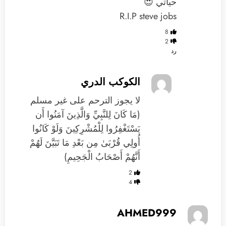
حياتي 😍
R.I.P steve jobs
8
2
رد
الكوكب الدري
لا يجوز الترحم على غير مسلم
(مَا كَانَ لِلنَّبِيِّ وَالَّذِينَ آمَنُوا أَن
يَسْتَغْفِرُوا لِلْمُشْرِكِينَ وَلَوْ كَانُوا
أُولِي قُرْبَىٰ مِن بَعْدِ مَا تَبَيَّنَ لَهُمْ
أَنَّهُمْ أَصْحَابُ الْجَحِيمِ)
2
4
AHMED999