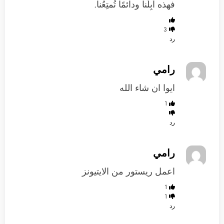
فهذه آبِلُنا ودائمًا تُمتِعُنا.
3
رد
رامي
ايوا ان شاء الله
1
رد
رامي
اعمل ريستور من الايتيونز
1
1
رد