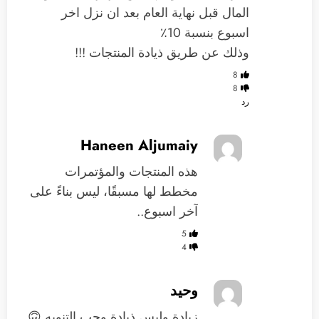
المال قبل نهاية العام بعد ان نزل اخر
اسبوع بنسبة 10٪؜
وذلك عن طريق ذيادة المنتجات !!!
8
8
رد
Haneen Aljumaiy
هذه المنتجات والمؤتمرات
مخطط لها مسبقًا، ليس بناءً على
آخر اسبوع..
5
4
وحيد
زيادة وليس ذيادة وجب التنويه 🙃