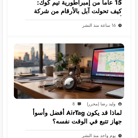
15 عاماً من إمبراطورية تيم كوك:
كيف تحولت آبل بالأرقام من شركة
أجهزة إلى غول بـ 5 ترليونات دولار؟
16 ساعة منذ النشر
وليد رضا (محرر)
8
لماذا قد يكون AirTag أفضل وأسوأ
جهاز تتبع في الوقت نفسه؟
يوم واحد منذ النشر