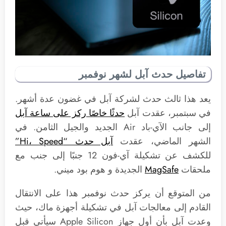
تفاصيل حدث آبل لشهر نوفمبر
يعد هذا ثالث حدث لشركة آبل في غضون عدة أشهر.
في سبتمبر، عقدت آبل
حدثًا خاصًا ركز على ساعة آبل
إلى جانب الآي-باد Air الجديد والجيل الثامن. في
الشهر الماضي، عقدت
آبل حدث “Hi، Speed”
للكشف عن تشكيلة آي-فون 12 جنبًا إلى جنب مع
ملحقات
MagSafe
الجديدة و هوم بود ميني.
من المتوقع أن يركز حدث نوفمبر هذا على الانتقال
القادم إلى معالجات آبل في تشكيلة أجهزة ماك، حيث
وعدت آبل بأن أول جهاز Apple Silicon سيأتي قبل