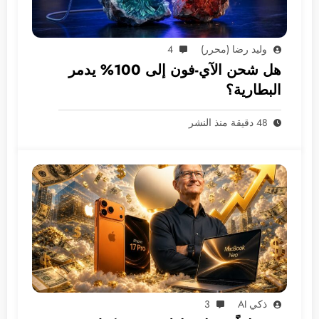
وليد رضا (محرر)
4
هل شحن الآي-فون إلى 100% يدمر
البطارية؟
48 دقيقة منذ النشر
ذكي AI
3