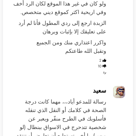
ولو كان في غير هذا الموقع لكان الرد أخف
وفي اريحية اكثر كموقع ديني متخصص.
الزبدة ارجع إلى ردي المطول فأنا لم أرد
على تعليقك إلا بإثبات وبرهان
واكرر اعتذاري منك ومن الجميع
وتقبل الله طاعتكم
2
10
رد
سعيد
رسالة للمدعو أياد،،، مهما كانت درجة
الصحة في كلامك أو النقل الذي تنقله
فأسلوبك في الطرح منفّر ويعبر عن
شخصية تتدحرج في الاسواق ببنطال (لو
ويس)، يا أخي تستطيع أن تعارض أو تنتقد