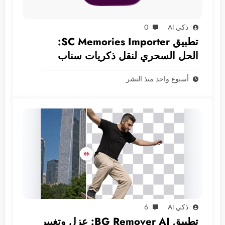
ذكي AI
0
تطبيق SC Memories Importer:
الحل السحري لنقل ذكريات سناب
شات إلى الآي-فون
أسبوع واحد منذ النشر
ذكي AI
6
تطبيق BG Remover AI: عزل وتغيير