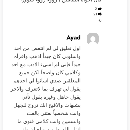
2
21
رد
Ayad
اول تعليق لي لم انتقص من احد
واسلوبي كان جيداً اذهب واقرأه
جيداً فإني لم اسيء الادب مع احد
وكلامي كان واضحاً لكن جميع
المعلقين ضدي اسائوا لي احدهم
يقول لي تهرف بما لاتعرف والاخر
يقول جاهل وغيره يقول تأتي
بشبهات والاقبح انك تروج للجهل
وانت شخصياً نعتني بالغث
والسمين وانت كلامي فتوى ما
انزل الله بها من سلطان واني