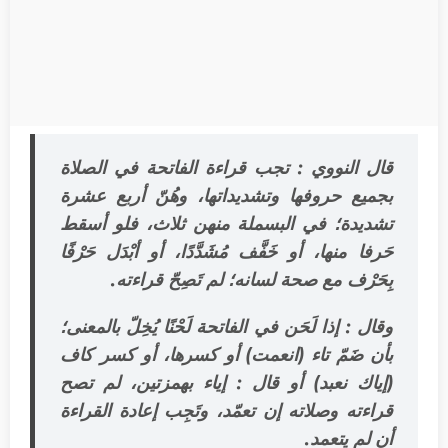
قال النووي : تجب قراءة الفاتحة في الصلاة
بجميع حروفها وتشديداتها، وهُنّ أربع عشرة
تشديدة؛ في البسملة منهن ثلاث، فلو أسقط
حَرفا منها، أو خَفَّف مُشَدَّدًا، أو أبْدَل حَرْفًا
بِحَرْف مع صحة لسانه؛ لم تَصِحّ قراءته.
وقال : إذا لَحَن في الفاتحة لَحْنًا يُخِلّ بالمعنى؛
بأن ضَمّ تاء (انعمت) أو كسرها، أو كسر كاف
(إياك نعبد) أو قال : إياء بهمزتين، لم تصح
قراءته وصلاته إن تعمّد، وتَجِب إعادة القراءة
أن لم يتعمد.