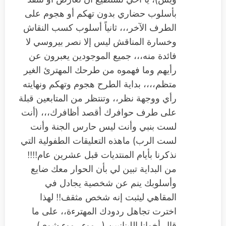
بأسلوب حضاري بدون تهكم أو هجوم على
الطرف الآخر،،، ثانياً أسلوب كسب النقاش
وخسارة المناقش ليس إلا نصر بيروسي لا
فائدة منه،،، جميع الموجودين يعبرون عن
رأيهم وما فهموه من طرحك المهترئ الغير
متظم،،،، بداية الطرح هجوم وتهكم ونهايته
رأي ووجهة نظر،، وتنتظر من المتابعين قبلة
على طرف حوافرك أقصد أظافرك،،، (أنت
لست بنبي وأنت ليس حارس الجنة وأنت
لست الرب) ماهذه التعليقات الطفولية التي
نذكرنا بأيام المنتديات قبل عشرين عام!!!!
من البداية تبين لي بأن الحوار معك ضايع
وأسلوبك ينم عن شخصية يجادل في
المقاهي ليثبت إنه شخص مثقف!! لهذا
اخترت تجاهل ردودك المهترءة،، على ما
قال أخوانا اللبنانيين ( رووء رووء شوي)