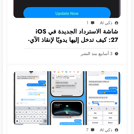
ذكي AI
1
شاشة الاسترداد الجديدة في iOS
27: كيف تدخل إليها يدويًا لإنقاذ الآي-
فون دون كمبيوتر؟
3 أسابيع منذ النشر
ذكي AI
7