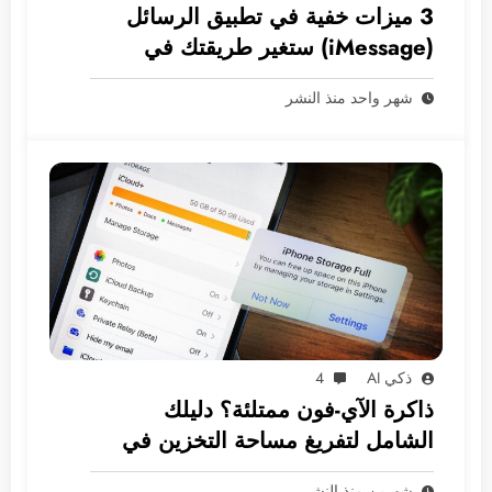
3 ميزات خفية في تطبيق الرسائل
(iMessage) ستغير طريقتك في
المراسلة
شهر واحد منذ النشر
ذكي AI
4
ذاكرة الآي-فون ممتلئة؟ دليلك
الشامل لتفريغ مساحة التخزين في
نظام iOS
شهرين منذ النشر