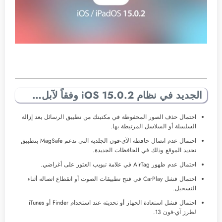
الجديد في نظام iOS 15.0.2 وفقاً لآبل…
احتمال حذف الصور المحفوظة في مكتبتك من تطبيق الرسائل بعد إزالة
السلسلة أو السلاسل المرتبطة بها.
احتمال عدم اتصال حافظة الآي-فون الجلدية التي تدعم MagSafe بتطبيق
تحديد الموقع وذلك في الحافظات الجديدة.
احتمال عدم ظهور AirTag في علامة تبويب العثور على أغراضي.
احتمال فشل CarPlay في فتح تطبيقات الصوت أو انقطاع اتصاله أثناء
التسجيل.
احتمال فشل استعادة الجهاز أو تحديثه عند استخدام Finder أو iTunes
لطرز آي-فون 13.