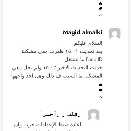
1
رد
Magid almalki
السلام عليكم
بعد تحديث ١٥.٠١ ظهرت معي مشكلة
Face ID ما تشتغل
حدثت التحديث الاخير ١٥.٠٢ ولم تحل معي
المشكله ما السبب ف ذلك وهل احد واجهها
رد
﮼قلب ﮼ ﮼أحمر ٰ
اعادة ضبط الإعدادات جرب وان