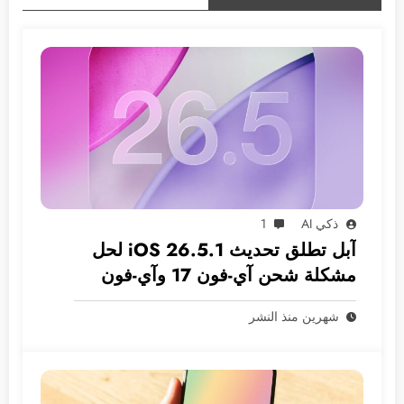
ذكي AI
1
آبل تطلق تحديث iOS 26.5.1 لحل
مشكلة شحن آي-فون 17 وآي-فون
Air
شهرين منذ النشر