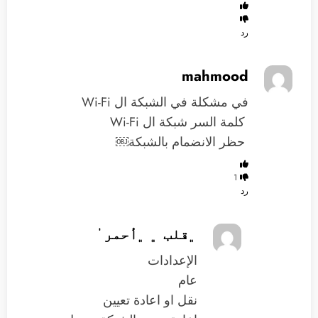
رد
mahmood
‏في مشكلة في الشبكة ال Wi-Fi
‏ ‏كلمة السر شبكة ال Wi-Fi
‏ ‏‏حظر الانضمام بالشبكة￼
1
رد
﮼قلب ﮼ ﮼أحمر ٰ
الإعدادات
عام
نقل او اعادة تعيين